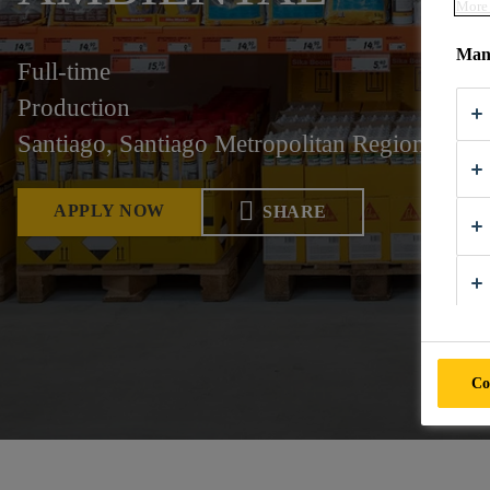
More 
Mana
Full-time
Production
Santiago, Santiago Metropolitan Region, Chil
APPLY NOW
SHARE
Co