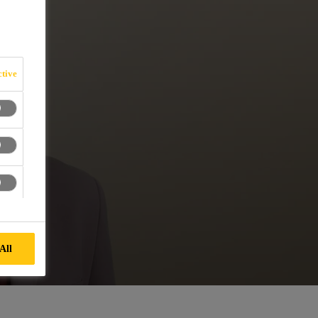
tive
All