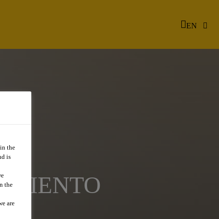
EN
in the
d is
we
LIMIENTO
n the
we are