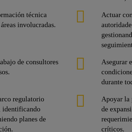
ormación técnica
Actuar com
 áreas involucradas.
autoridade
gestionand
seguimient
rabajo de consultores
Asegurar e
sos.
condicione
durante tod
rco regulatorio
Apoyar la 
 identificando
de expansi
niendo planes de
requerimie
ción.
críticos.