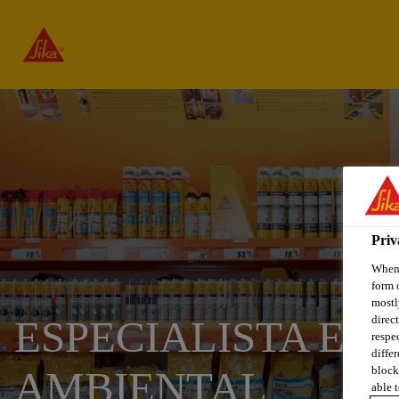
Priv
When 
form 
mostl
direc
ESPECIALISTA EN
respe
diffe
block
AMBIENTAL
able t