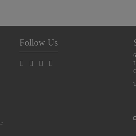
Follow Us
6
H
T
te