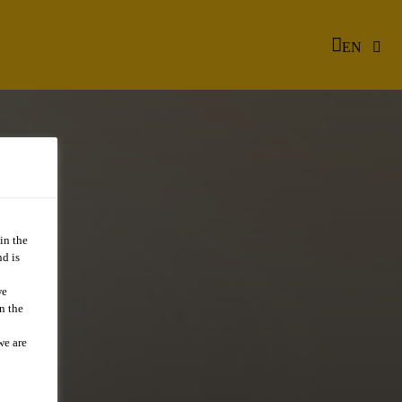
EN
in the
d is
we
n the
we are