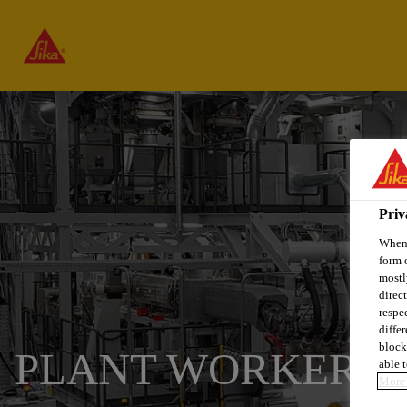
Priv
When 
form 
mostl
direc
respe
diffe
block
PLANT WORKER
able t
More 