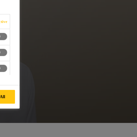
tive
All