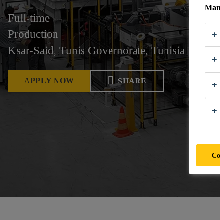
Mana
Full-time
Production
Ksar-Said, Tunis Governorate, Tunisia
APPLY NOW
SHARE
Co