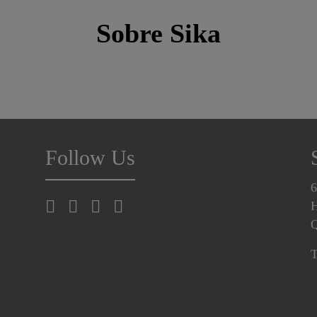
Sobre Sika
Follow Us
6
H
T