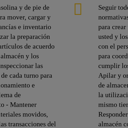
olina y de pie de
Seguir tod
ara mover, cargar y
normativas
ancías e inventario
para crear
zar la preparación
usted y lo
artículos de acuerdo
con el per
 almacén y los
para coord
 Inspeccionar las
cumplir lo
s de cada turno para
Apilar y o
cionamiento e
de almace
blema de
la utiliza
to - Mantener
mismo tiem
ateriales movidos,
Responder
las transacciones del
almacén co