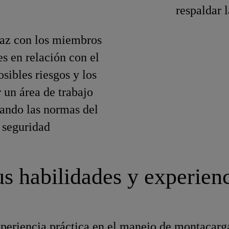
respaldar l
az con los miembros
es en relación con el
osibles riesgos y los
 un área de trabajo
tando las normas del
 seguridad
s habilidades y experien
periencia práctica en el manejo de montacarga