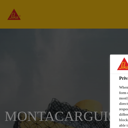
Priv
When 
form 
mostl
direc
respe
MONTACARGUIST
diffe
block
able t