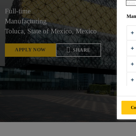
More 
Full-time
Mana
Manufacturing
Toluca, State of Mexico, Mexico
APPLY NOW
SHARE
Co