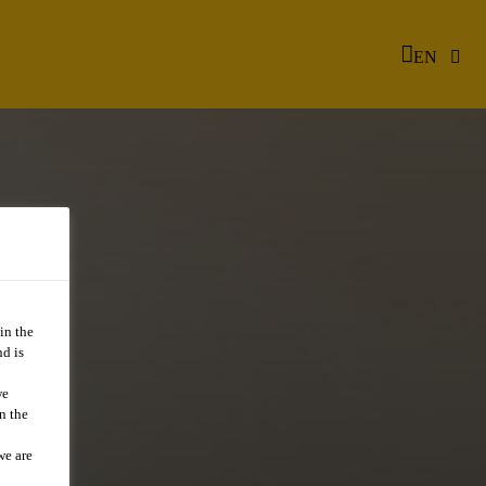
EN
in the
d is
we
n the
we are