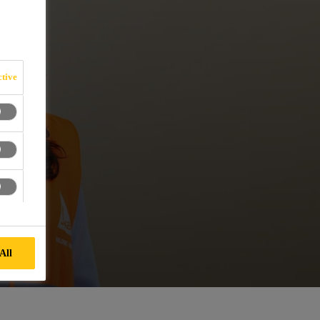
tive
All