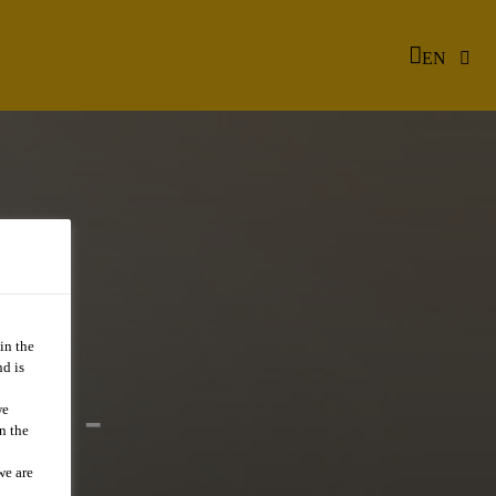
EN
in the
d is
ER -
we
n the
we are