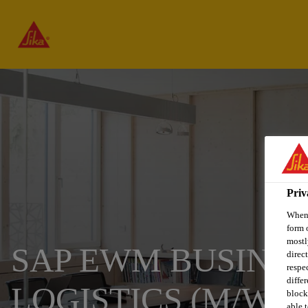
Priv
When 
form 
mostl
SAP EWM BUSINES
direc
respe
diffe
LOGISTICS (M/W/D
block
able t