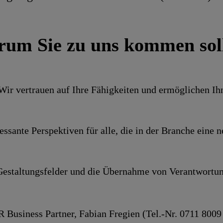
um Sie zu uns kommen sol
 Wir ver­trauen auf Ihre Fähig­keiten und ermög­lichen I
es­sante Perspek­tiven für alle, die in der Branche ein
e­stal­tungs­felder und die Über­nahme von Ver­ant­wor­tun
R Business Partner, Fabian Fregien (Tel.-Nr. 0711 8009