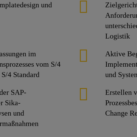
mplatedesign und
Zielgeric
Anforderu
unterschie
Logistik
passungen im
Aktive Beg
nsprozesses vom S/4
Implement
 S/4 Standard
und Syste
 der SAP-
Erstellen
r Sika-
Prozessbe
ysen und
Change Re
turmaßnahmen