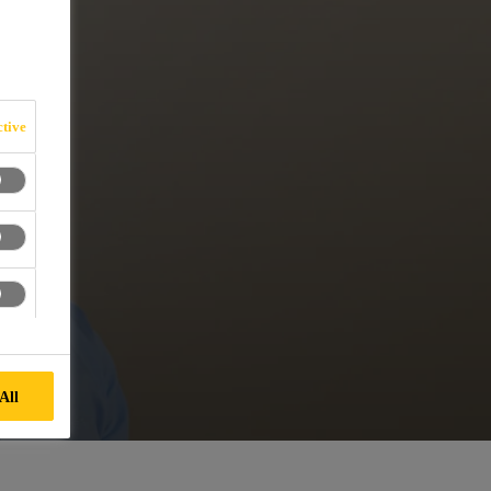
tive
All