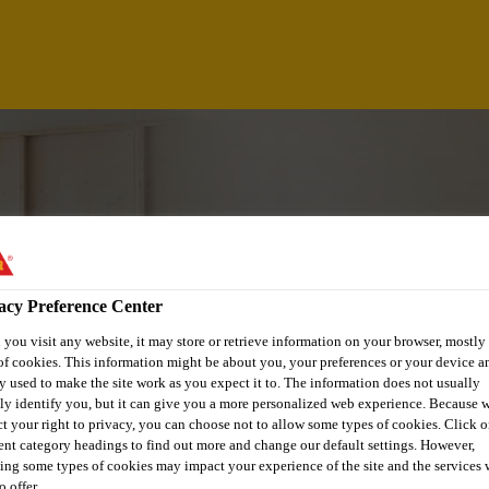
acy Preference Center
you visit any website, it may store or retrieve information on your browser, mostly 
of cookies. This information might be about you, your preferences or your device an
y used to make the site work as you expect it to. The information does not usually
S PROCESS MANAG
tly identify you, but it can give you a more personalized web experience. Because 
ct your right to privacy, you can choose not to allow some types of cookies. Click o
rent category headings to find out more and change our default settings. However,
)
ing some types of cookies may impact your experience of the site and the services 
o offer.