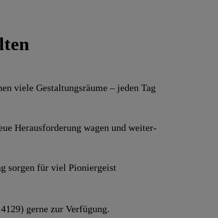
lten
hnen viele Gestaltungs­räume – jeden Tag
e neue Heraus­forderung wagen und weiter­
g sorgen für viel Pionier­geist
 4129) gerne zur Verfügung.