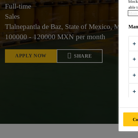
block
Full-time
able t
More 
Sales
Tlalnepantla de Baz, State of Mexico, Mexico
Mana
100000 - 120000 MXN per month
APPLY NOW
SHARE
Co