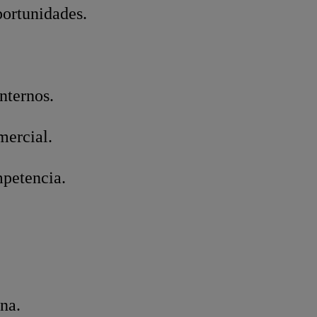
portunidades.
nternos.
mercial.
mpetencia.
ona.