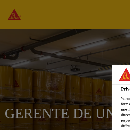
Priv
When 
form 
GERENTE DE UNI
mostl
direc
respe
diffe