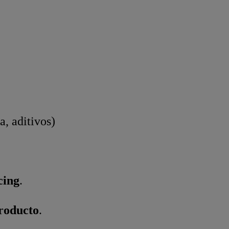
a, aditivos)
cing
.
producto
.