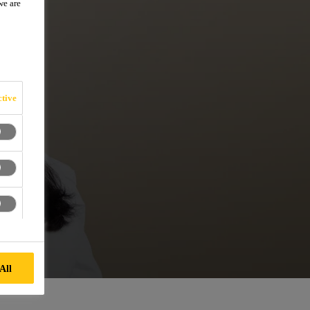
we are
tive
All