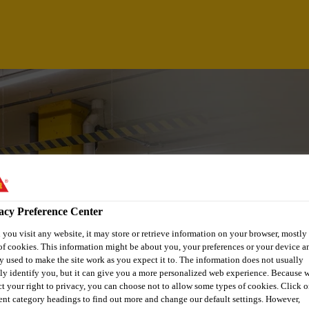
acy Preference Center
you visit any website, it may store or retrieve information on your browser, mostly 
of cookies. This information might be about you, your preferences or your device an
DAD DE NEGOCIO 
y used to make the site work as you expect it to. The information does not usually
tly identify you, but it can give you a more personalized web experience. Because 
ct your right to privacy, you can choose not to allow some types of cookies. Click o
rent category headings to find out more and change our default settings. However,