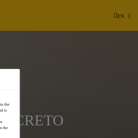
EN
in the
d is
CONCRETO
we
n the