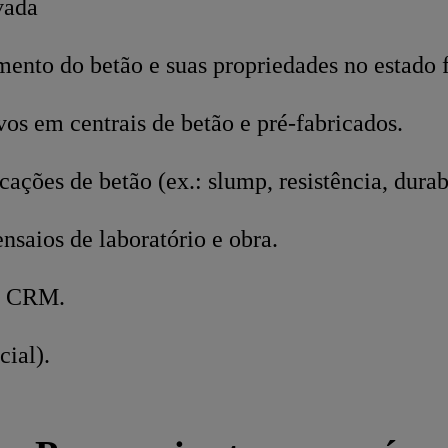
vada
to do betão e suas propriedades no estado f
os em centrais de betão e pré‑fabricados.
ações de betão (ex.: slump, resistência, durab
ensaios de laboratório e obra.
e CRM.
ial).