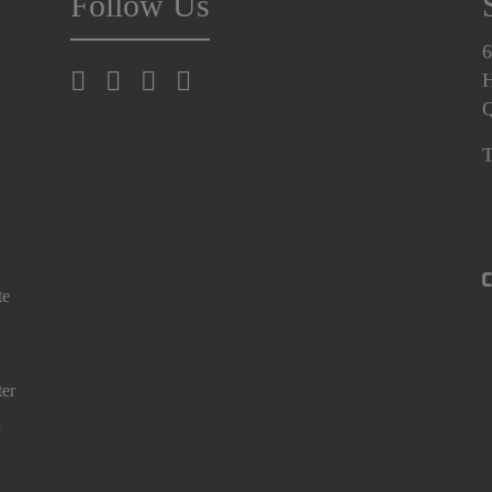
Follow Us
6
H
T
te
ter