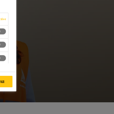
tive
All