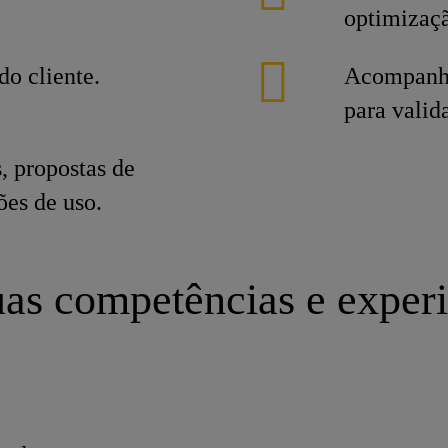
optimizaç
do cliente.
Acompanhar
para vali
s, propostas de
es de uso.
as competências e exper