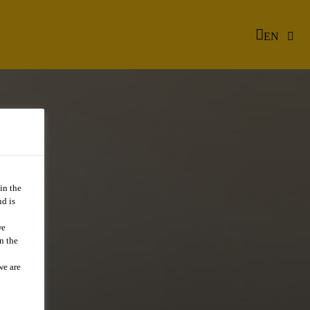
EN
in the
d is
we
n the
we are