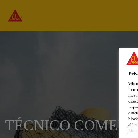
Priv
When 
form 
mostl
direc
respe
diffe
block
TÉCNICO COMERCI
able t
More 