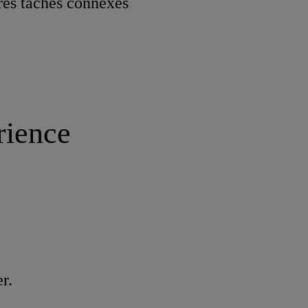
res tâches connexes
rience
r.