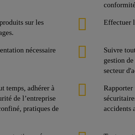
conformit
roduits sur les
Effectuer 
ages.
entation nécessaire
Suivre tou
gestion de
secteur d'a
out temps, adhérer à
Rapporter 
urité de l’entreprise
sécuritaire
confiné, pratiques de
accidents 