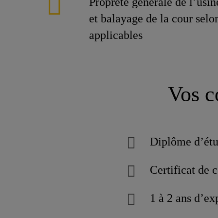
Propreté générale de l’usin
et balayage de la cour selo
applicables
Vos c
Diplôme d’étu
Certificat de 
1 à 2 ans d’ex