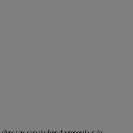
z d'une rare combinaison d'autonomie et de