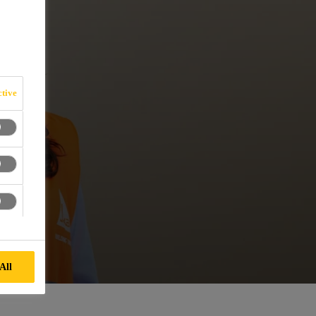
tive
All