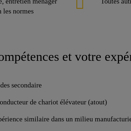
e, entretien ménager
Toutes aut
n les normes
ompétences et votre expé
des secondaire
conducteur de chariot élévateur (atout)
périence similaire dans un milieu manufacturie