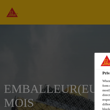
Priv
When 
EMBALLEUR(EUSE) 
form 
mostl
direc
MOIS
respe
diffe
block