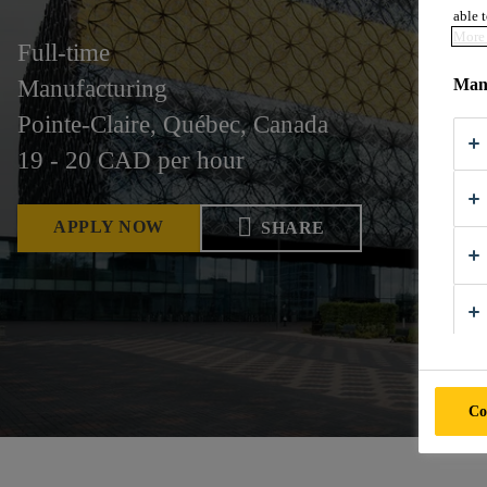
able t
More 
Full-time
Mana
Manufacturing
Pointe-Claire, Québec, Canada
19 - 20 CAD per hour
APPLY NOW
SHARE
Co