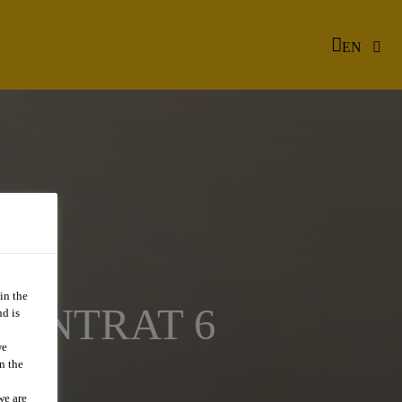
EN
in the
 CONTRAT 6
d is
we
n the
we are