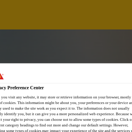
acy Preference Center
you visit any website, it may store or retrieve information on your browser, mostly 
- JOURS / SOIRS -
of cookies. This information might be about you, your preferences or your device an
y used to make the site work as you expect it to. The information does not usually
tly identify you, but it can give you a more personalized web experience. Because 
ct your right to privacy, you can choose not to allow some types of cookies. Click o
rent category headings to find out more and change our default settings. However,
ing some types of cookies may impact your experience of the site and the services 