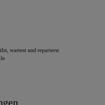
fst, wartest und reparierst
ile
ungen