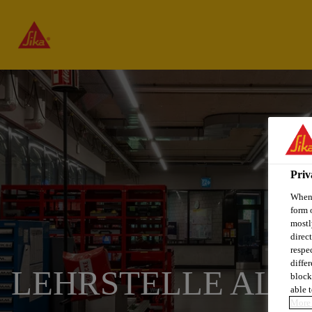
Priv
When 
form 
mostl
direc
respe
diffe
LEHRSTELLE ALS 
block
able t
More 