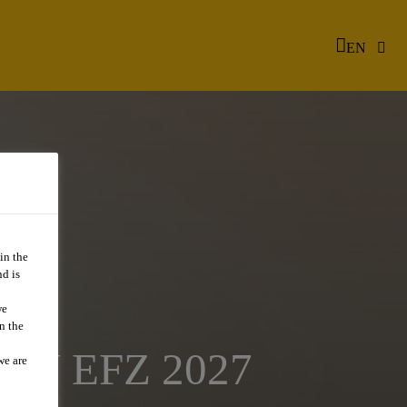
EN
in the
d is
we
n the
IN EFZ 2027
we are