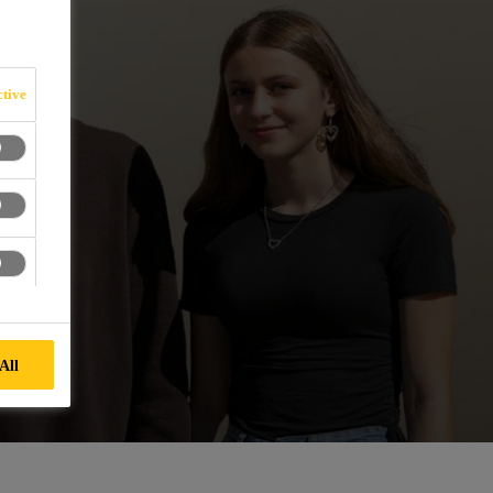
tive
All