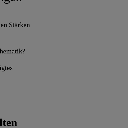
nen Stärken
thematik?
ägtes
lten