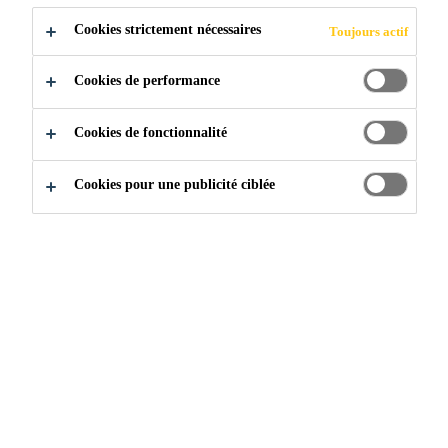
Voir plus
une très bonne résistance au vieillissement et aux
Cookies strictement nécessaires
Toujours actif
intempéries.
Excellente adhérence à une grande variété de
Cookies de performance
substrats
Très bonnes propriétés mécaniques dans des
Cookies de fonctionnalité
conditions environnementales difficiles
Cookies pour une publicité ciblée
Maintien des performances sur une large plage de
température