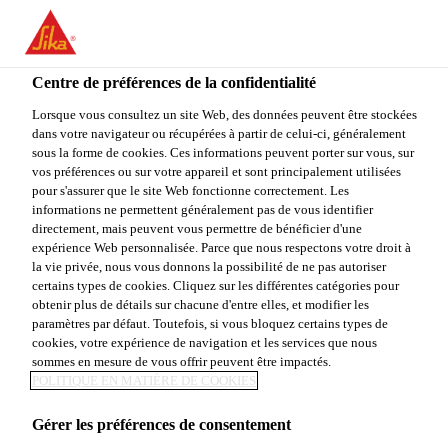
You are accessing "Sika Canada", it seems you are accessing it
from "États-Unis". We have a dedicated website for your country.
Centre de préférences de la confidentialité
TO
Industrie & Fabrication
...
Sikasil® AS-785
STAY ON THE SIKA
SELECT A
SIKA
Lorsque vous consultez un site Web, des données peuvent être stockées
CANADA WEBSITE
COUNTRY
dans votre navigateur ou récupérées à partir de celui-ci, généralement
USA
sous la forme de cookies. Ces informations peuvent porter sur vous, sur
vos préférences ou sur votre appareil et sont principalement utilisées
pour s'assurer que le site Web fonctionne correctement. Les
Sika Canada
informations ne permettent généralement pas de vous identifier
Sikasil® AS-785
directement, mais peuvent vous permettre de bénéficier d'une
expérience Web personnalisée. Parce que nous respectons votre droit à
la vie privée, nous vous donnons la possibilité de ne pas autoriser
Adhésif d'assemblage structural à base de
certains types de cookies. Cliquez sur les différentes catégories pour
obtenir plus de détails sur chacune d'entre elles, et modifier les
silicone et à mûrissement rapide
paramètres par défaut. Toutefois, si vous bloquez certains types de
cookies, votre expérience de navigation et les services que nous
Sikasil® AS-785 est un mastic adhésif structural
sommes en mesure de vous offrir peuvent être impactés.
POLITIQUE EN MATIÈRE DE COOKIES
bicomposant à base de silicone, à mûrissement
rapide, destiné à la fabrication industrielle. Il est non
Gérer les préférences de consentement
corrosif, possède un très large spectre d'adhérence et