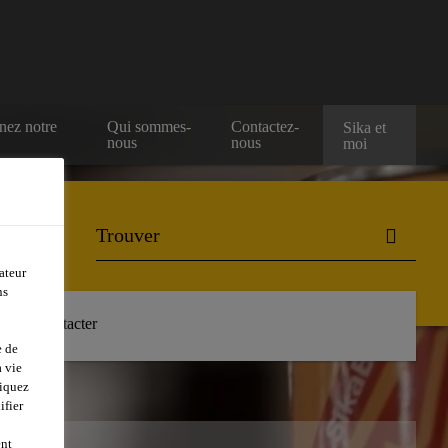
nez notre
Qui sommes-
Contactez-
Sika et
nous
nous
moi
ateur
ns
Nous contacter
e de
 vie
liquez
ifier
ent