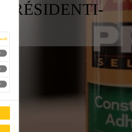
N RÉSIDENTI­
actif