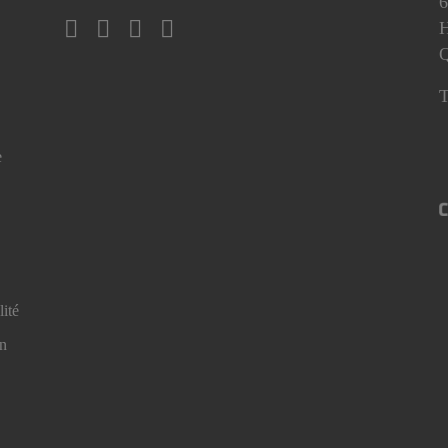
6
H
T
e
lité
en