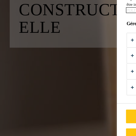
CONSTRU­CTIO
être 
POLI
ELLE
Gére