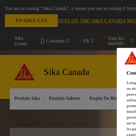
You are accessing "Sika Canada", it seems you are accessing it from
TO SIKA USA
STAY ON THE SIKA CANADA WE
Sika
Tous les
Countries
FR
marchés
Group
Sika Canada
Cent
Lorsq
ou ré
peuve
Produits Sika
Produits Sakrete
Projets De Bricolage
utili
perme
bénéf
privé
sur le
les p
expér