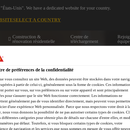
 "États-Unis". We have a dedicated website for your country.
BSITE
SELECT A COUNTRY
Construction &
Centre de
Rejoig
rénovation résidentielle
téléchargement
équipe
re de préférences de la confidentialité
ue vous consultez un site Web, des données peuvent être stockées dans votre navig
cupérées à partir de celui-ci, généralement sous la forme de cookies. Ces informatio
nt porter sur vous, sur vos préférences ou sur votre appareil et sont principalement
Calculateurs
Centre de ressources
Trouver un distributeur
sées pour s'assurer que le site Web fonctionne correctement. Les informations ne
ttent généralement pas de vous identifier directement, mais peuvent vous permettr
icier d'une expérience Web personnalisée. Parce que nous respectons votre droit à la
e, nous vous donnons la possibilité de ne pas autoriser certains types de cookies. C
s différentes catégories pour obtenir plus de détails sur chacune d'entre elles, et mod
aramètres par défaut. Toutefois, si vous bloquez certains types de cookies, votre
ience de navigation et les services que nous sommes en mesure de vous offrir peuv