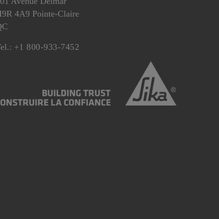
01 Avenue Delmar
9R 4A9 Pointe-Claire
QC
el.:
+1 800-933-7452