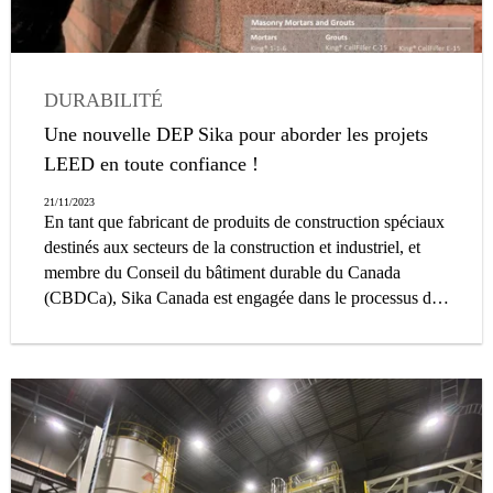
DURABILITÉ
Une nouvelle DEP Sika pour aborder les projets
LEED en toute confiance !
21/11/2023
En tant que fabricant de produits de construction spéciaux
destinés aux secteurs de la construction et industriel, et
membre du Conseil du bâtiment durable du Canada
(CBDCa), Sika Canada est engagée dans le processus de
transparence associé à la construction durable et a
développé en collaboration avec Groupe AGÉCO une
série de déclarations environnementales de produits (DEP)
qui fourniront aux architectes, ingénieurs, rédacteurs de
devis et entrepreneurs dans le cadre de projet LEED
v4/4,1, des informations sur la performance écologique de
ses produits.