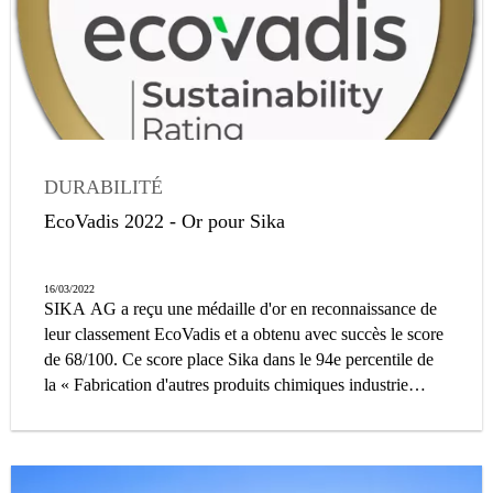
DURABILITÉ
EcoVadis 2022 - Or pour Sika
16/03/2022
SIKA AG a reçu une médaille d'or en reconnaissance de
leur classement EcoVadis et a obtenu avec succès le score
de 68/100. Ce score place Sika dans le 94e percentile de
la « Fabrication d'autres produits chimiques industrie
n.c.a. » et, avec ce résultat Sika se place dans le top 6 %
des entreprises cotées par EcoVadis dans le secteur
industriel concerné.