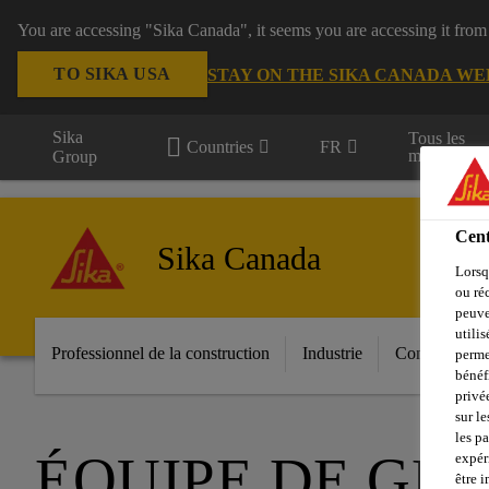
You are accessing "Sika Canada", it seems you are accessing it from
TO SIKA USA
STAY ON THE SIKA CANADA WE
Sika
Tous les
Countries
FR
marchés
Group
Cent
Sika Canada
Lorsq
ou ré
peuve
utili
Professionnel de la construction
Industrie
Construction 
perme
bénéf
privé
sur le
les p
ÉQUIPE DE GE
expér
être 