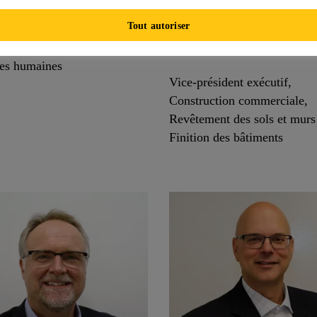
ji Ghanem
Claude
Tout autoriser
Chadillon
sident exécutif aux
ces humaines
Vice-président exécutif,
Construction commerciale,
Revêtement des sols et murs
Finition des bâtiments