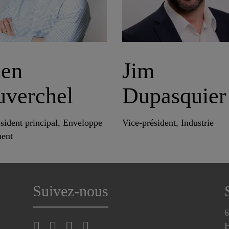
ien
Jim
uverchel
Dupasquier
sident principal, Enveloppe
Vice-président, Industrie
ment
Suivez-nous
6
H