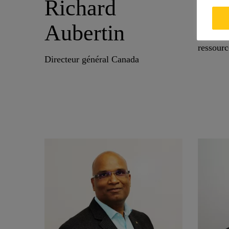
Richard
Na
Aubertin
Vice-pré
ressour
Directeur général Canada