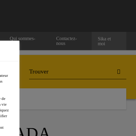
Qui sommes-
Contactez-
Sika et
nous
nous
moi
ateur
ns
ur projets
e de
 vie
liquez
ifier
CANADA
ent