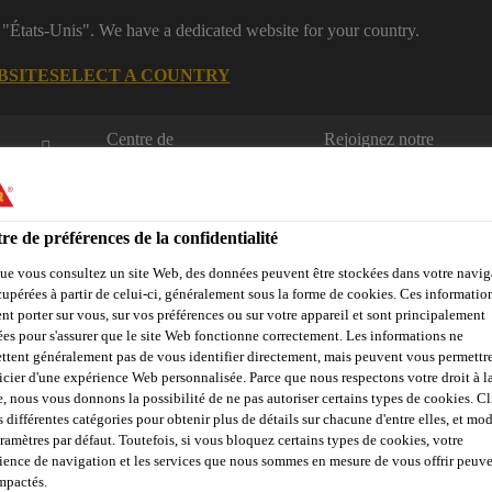
 "États-Unis". We have a dedicated website for your country.
BSITE
SELECT A COUNTRY
Centre de
Rejoignez notre
téléchargement
équipe
re de préférences de la confidentialité
ue vous consultez un site Web, des données peuvent être stockées dans votre navig
cupérées à partir de celui-ci, généralement sous la forme de cookies. Ces informatio
nt porter sur vous, sur vos préférences ou sur votre appareil et sont principalement
sées pour s'assurer que le site Web fonctionne correctement. Les informations ne
& rénovation résidentielle
Développement durable
Solutions po
ttent généralement pas de vous identifier directement, mais peuvent vous permettr
icier d'une expérience Web personnalisée. Parce que nous respectons votre droit à la
e, nous vous donnons la possibilité de ne pas autoriser certains types de cookies. C
s différentes catégories pour obtenir plus de détails sur chacune d'entre elles, et mod
aramètres par défaut. Toutefois, si vous bloquez certains types de cookies, votre
STION DE SIKA 
ience de navigation et les services que nous sommes en mesure de vous offrir peuv
impactés.