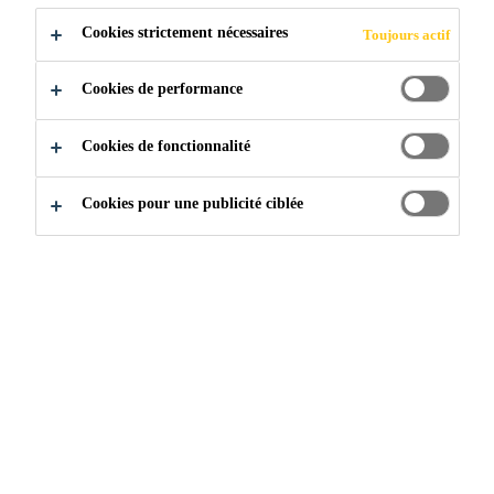
95000 - 110000 USD per year
Cookies strictement nécessaires
Toujours actif
POSTULER
Cookies de performance
PARTAGER
Cookies de fonctionnalité
Cookies pour une publicité ciblée
Rejoignez notre équipe
...
Technical Specialist & App