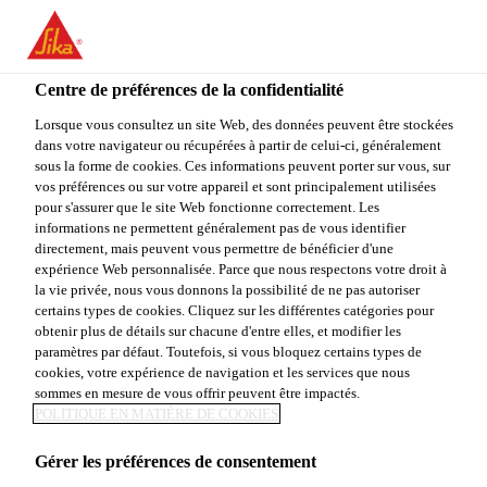
FR
Centre de préférences de la confidentialité
Lorsque vous consultez un site Web, des données peuvent être stockées
dans votre navigateur ou récupérées à partir de celui-ci, généralement
LOGISTIKMITARBEITE
sous la forme de cookies. Ces informations peuvent porter sur vous, sur
vos préférences ou sur votre appareil et sont principalement utilisées
pour s'assurer que le site Web fonctionne correctement. Les
R (M/W/D)
informations ne permettent généralement pas de vous identifier
directement, mais peuvent vous permettre de bénéficier d'une
expérience Web personnalisée. Parce que nous respectons votre droit à
la vie privée, nous vous donnons la possibilité de ne pas autoriser
Plein-temps
certains types de cookies. Cliquez sur les différentes catégories pour
obtenir plus de détails sur chacune d'entre elles, et modifier les
Supply Chain
paramètres par défaut. Toutefois, si vous bloquez certains types de
Augsburg, Bavaria, Germany
cookies, votre expérience de navigation et les services que nous
sommes en mesure de vous offrir peuvent être impactés.
POLITIQUE EN MATIÈRE DE COOKIES
POSTULER
PARTAGER
Gérer les préférences de consentement