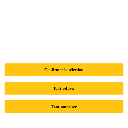
Exercez vos droits
Suivez-nous
Sika Canada
601 Avenue Delmar
Confirmer la sélection
H9R 4A9 Pointe-Claire
QC
Tout refuser
Tel.:
+1 800-933-7452
Tout autoriser