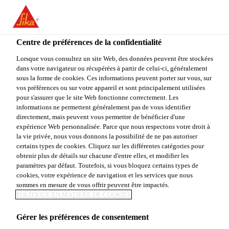
FR
Centre de préférences de la confidentialité
Lorsque vous consultez un site Web, des données peuvent être stockées
dans votre navigateur ou récupérées à partir de celui-ci, généralement
KEY ACCOUNT
sous la forme de cookies. Ces informations peuvent porter sur vous, sur
vos préférences ou sur votre appareil et sont principalement utilisées
pour s'assurer que le site Web fonctionne correctement. Les
MANAGER
informations ne permettent généralement pas de vous identifier
directement, mais peuvent vous permettre de bénéficier d'une
(RESIDENTIAL
expérience Web personnalisée. Parce que nous respectons votre droit à
la vie privée, nous vous donnons la possibilité de ne pas autoriser
DISTRIBUTION)
certains types de cookies. Cliquez sur les différentes catégories pour
obtenir plus de détails sur chacune d'entre elles, et modifier les
paramètres par défaut. Toutefois, si vous bloquez certains types de
cookies, votre expérience de navigation et les services que nous
sommes en mesure de vous offrir peuvent être impactés.
Plein-temps
POLITIQUE EN MATIÈRE DE COOKIES
Administration
Gérer les préférences de consentement
Rutherford, New Jersey, United States