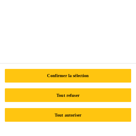
Exercez vos droits
Suivez-nous
Sika Canada
601 Avenue Delmar
Confirmer la sélection
H9R 4A9 Pointe-Claire
QC
Tout refuser
Tel.:
+1 800-933-7452
Tout autoriser