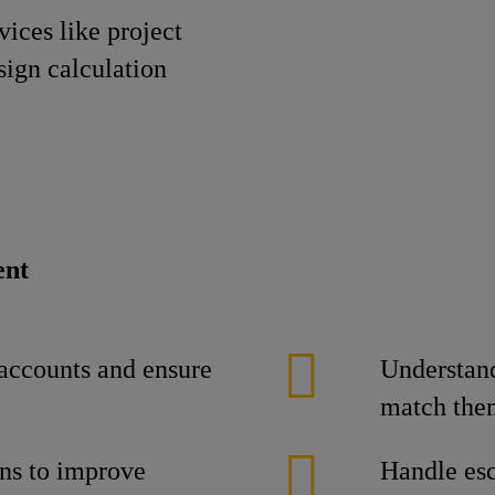
ices like project
ign calculation
ent
accounts and ensure
Understand
match them
ns to improve
Handle esc