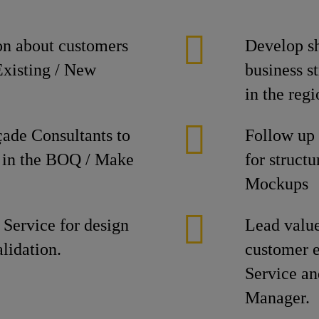
on about customers
Develop sh
Existing / New
business s
in the regi
ade Consultants to
Follow up 
d in the BOQ / Make
for structu
Mockups
 Service for design
Lead value
alidation.
customer e
Service a
Manager.