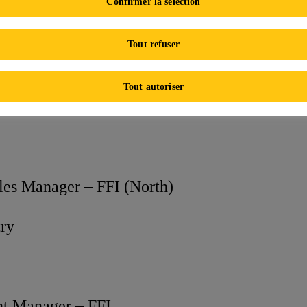
Confirmer la sélection
Deputy Manager/Sales Manager- Facade, Fenestration, Insulation, ( Nor
Tout refuser
About the Role
Tout autoriser
s Manager – FFI (North)
ry
 Manager – FFI