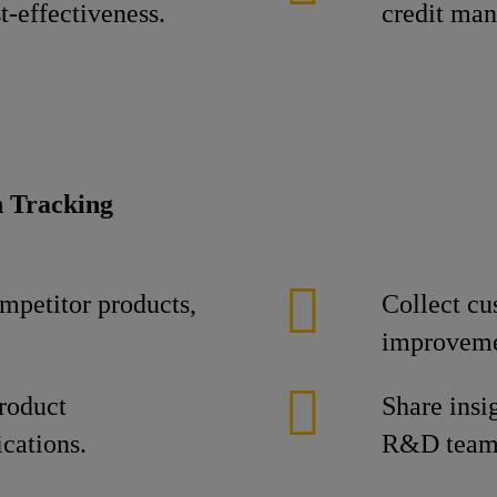
t-effectiveness.
credit ma
n Tracking
ompetitor products,
Collect cu
improveme
product
Share ins
ications.
R&D team