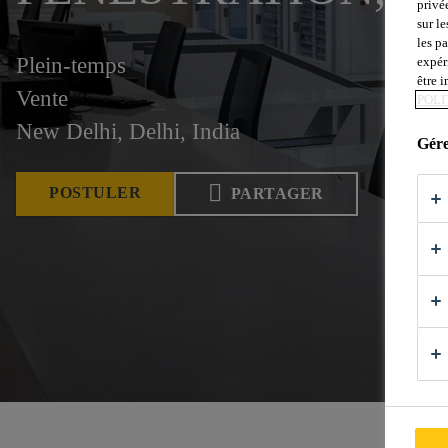
privé
sur le
les p
Plein-temps
expér
être 
Vente
POLI
New Delhi, Delhi, India
Gére
POSTULER
PARTAGER