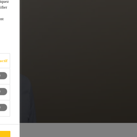
liquez
ifier
ent
actif