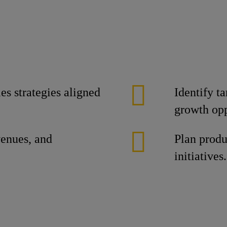
s strategies aligned
Identify ta
growth opp
venues, and
Plan produ
initiatives.