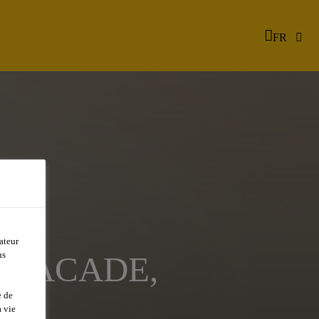
FR
ateur
ns
 FACADE,
e de
)
 vie