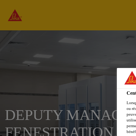
Cent
Lorsq
ou ré
DEPUTY MANAGER
peuve
utili
perme
FENESTRATION, IN
bénéf