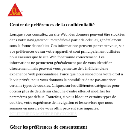
FR
Centre de préférences de la confidentialité
Lorsque vous consultez un site Web, des données peuvent être stockées
dans votre navigateur ou récupérées à partir de celui-ci, généralement
SALES ENGINEER
sous la forme de cookies. Ces informations peuvent porter sur vous, sur
vos préférences ou sur votre appareil et sont principalement utilisées
pour s'assurer que le site Web fonctionne correctement. Les
INFRASTRUCTURE
informations ne permettent généralement pas de vous identifier
directement, mais peuvent vous permettre de bénéficier d'une
expérience Web personnalisée. Parce que nous respectons votre droit à
la vie privée, nous vous donnons la possibilité de ne pas autoriser
Plein-temps
certains types de cookies. Cliquez sur les différentes catégories pour
obtenir plus de détails sur chacune d'entre elles, et modifier les
Customer Service
paramètres par défaut. Toutefois, si vous bloquez certains types de
Ksar-Said, Tunis Governorate, Tunisia
cookies, votre expérience de navigation et les services que nous
sommes en mesure de vous offrir peuvent être impactés.
POLITIQUE EN MATIÈRE DE COOKIES
POSTULER
PARTAGER
Gérer les préférences de consentement