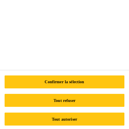
Centre de préférences en matière de témoins
Exercez vos droits
Suivez-nous
Sika Canada
601 Avenue Delmar
Confirmer la sélection
H9R 4A9 Pointe-Claire
QC
Tout refuser
Tel.:
+1 800-933-7452
Tout autoriser