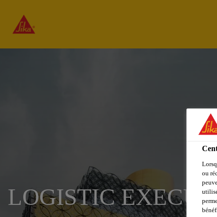
Cent
Lorsq
ou ré
peuve
LOGISTIC EXECUT
utili
perme
bénéf