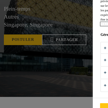
privé
sur le
Plein-temps
les p
expér
Autres
être 
Singapore, Singapore
POLI
Gére
POSTULER
PARTAGER