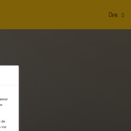
FR
ateur
ns
e de
 vie