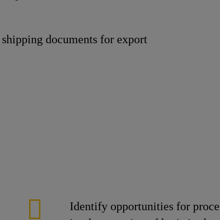
t shipping documents for export
tomer
tional Collab
Identify opportunities for pro