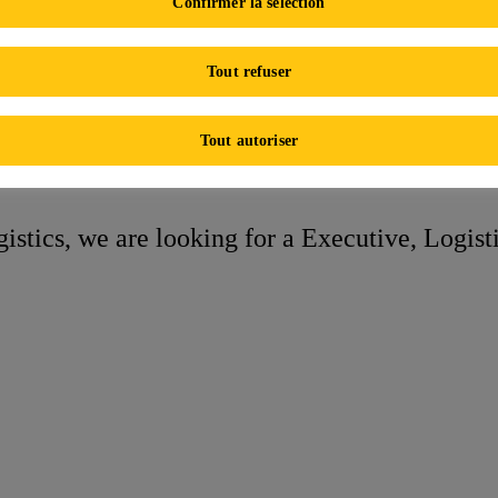
Confirmer la sélection
Logistic Executive
Tout refuser
About the Role
Tout autoriser
istics, we are looking for a Executive, Logist
gistics Man