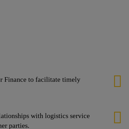
on.
tion & Repor
r Finance to facilitate timely
ationships with logistics service
 and other parties.