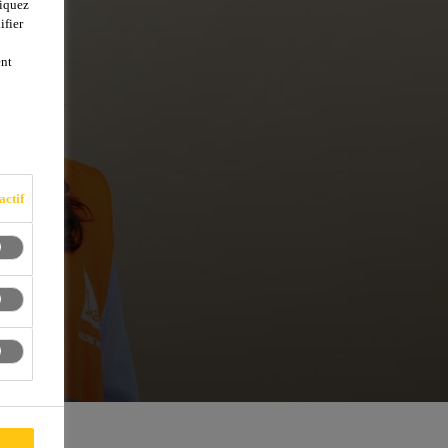
liquez
ifier
ent
actif