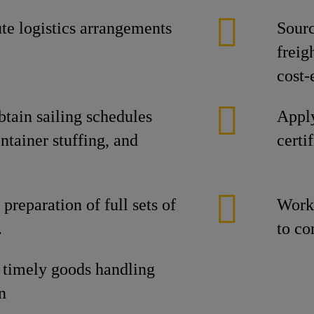
te logistics arrangements
Sourc
freig
cost-
btain sailing schedules
Apply
ntainer stuffing, and
certi
preparation of full sets of
Work 
.
to co
e timely goods handling
n