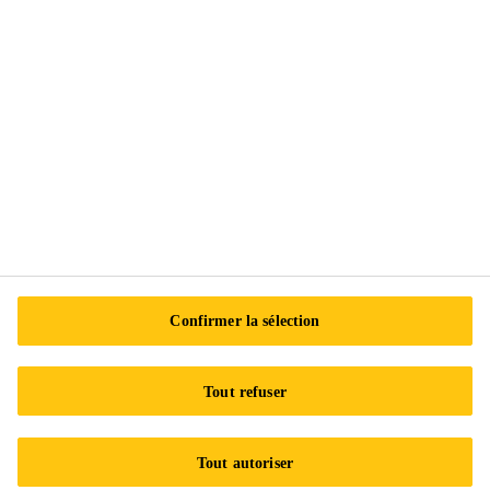
Centre de préférences en matière de témoins
Exercez vos droits
Suivez-nous
Sika Canada
601 Avenue Delmar
Confirmer la sélection
H9R 4A9 Pointe-Claire
QC
Tout refuser
Tel.:
+1 800-933-7452
Tout autoriser