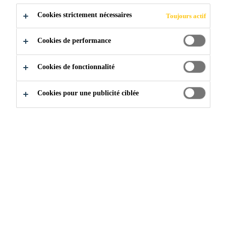
Plein-temps
Cookies strictement nécessaires
Toujours actif
Research
Rosendahl, North Rhine-Westphalia,
Cookies de performance
Germany
Cookies de fonctionnalité
POSTULER
PARTAGER
Cookies pour une publicité ciblée
Rejoignez notre équipe
...
Abteilungsleiter (m/w/d) E