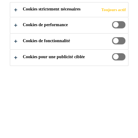
Stuttgart, Baden-Württemberg, Germany
Cookies strictement nécessaires
Toujours actif
Cookies de performance
POSTULER
PARTAGER
Cookies de fonctionnalité
Cookies pour une publicité ciblée
Rejoignez notre équipe
...
Business Process Expert Tr