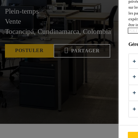
privé
sur le
Plein-temps
les p
expér
Vente
être 
Tocancipá, Cundinamarca, Colombia
POLI
Gére
POSTULER
PARTAGER