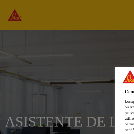
Cent
Lorsq
ou ré
peuve
ASISTENTE DE LE
utili
perme
bénéf