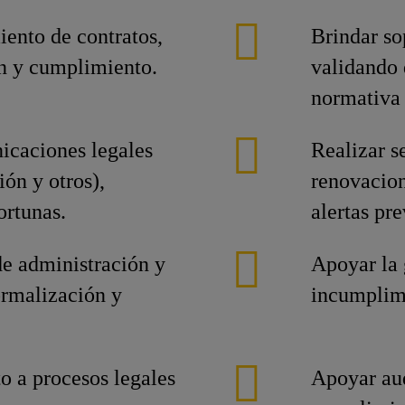
iento de contratos,
Brindar so
ón y cumplimiento.
validando
normativa 
icaciones legales
Realizar s
ión y otros),
renovacion
ortunas.
alertas pre
de administración y
Apoyar la 
ormalización y
incumplimi
o a procesos legales
Apoyar aud