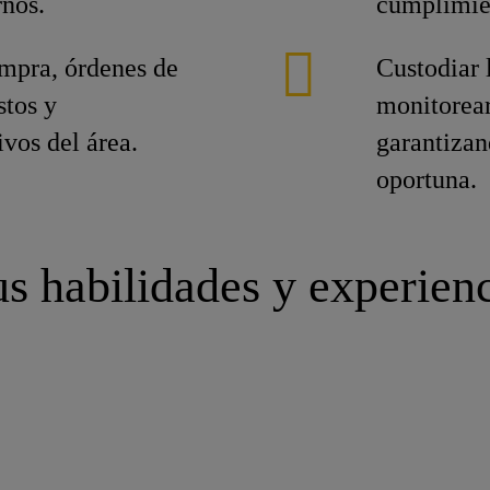
rnos.
cumplimie
ompra, órdenes de
Custodiar 
stos y
monitorea
vos del área.
garantizan
oportuna.
s habilidades y experien