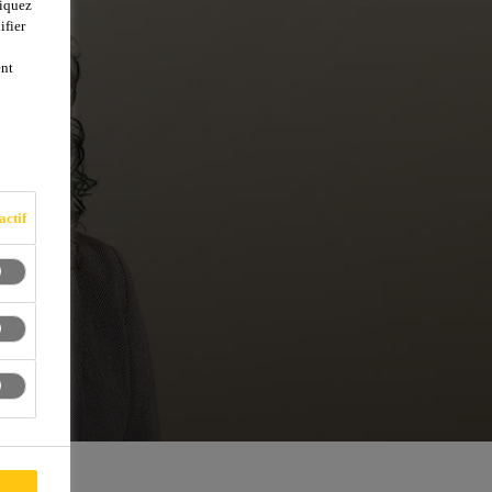
liquez
ifier
ent
actif