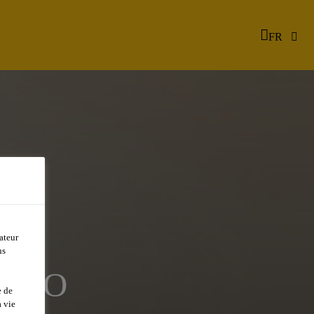
FR
ateur
ns
TIVO
e de
 vie