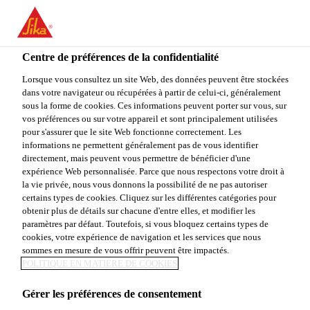
FR
Centre de préférences de la confidentialité
Lorsque vous consultez un site Web, des données peuvent être stockées
dans votre navigateur ou récupérées à partir de celui-ci, généralement
PRODUCT ENGINEER
sous la forme de cookies. Ces informations peuvent porter sur vous, sur
vos préférences ou sur votre appareil et sont principalement utilisées
pour s'assurer que le site Web fonctionne correctement. Les
informations ne permettent généralement pas de vous identifier
directement, mais peuvent vous permettre de bénéficier d'une
Plein-temps
expérience Web personnalisée. Parce que nous respectons votre droit à
Customer Service
la vie privée, nous vous donnons la possibilité de ne pas autoriser
certains types de cookies. Cliquez sur les différentes catégories pour
Lyndhurst, New Jersey, United States
obtenir plus de détails sur chacune d'entre elles, et modifier les
paramètres par défaut. Toutefois, si vous bloquez certains types de
75000 - 85000 USD per year
cookies, votre expérience de navigation et les services que nous
sommes en mesure de vous offrir peuvent être impactés.
POLITIQUE EN MATIÈRE DE COOKIES
POSTULER
PARTAGER
Gérer les préférences de consentement