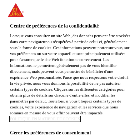
FR
Centre de préférences de la confidentialité
Lorsque vous consultez un site Web, des données peuvent être stockées
dans votre navigateur ou récupérées à partir de celui-ci, généralement
PROJECT SALES
sous la forme de cookies. Ces informations peuvent porter sur vous, sur
vos préférences ou sur votre appareil et sont principalement utilisées
pour s'assurer que le site Web fonctionne correctement. Les
REPRESENTATIVE
informations ne permettent généralement pas de vous identifier
directement, mais peuvent vous permettre de bénéficier d'une
expérience Web personnalisée. Parce que nous respectons votre droit à
la vie privée, nous vous donnons la possibilité de ne pas autoriser
Plein-temps | Hybride
certains types de cookies. Cliquez sur les différentes catégories pour
obtenir plus de détails sur chacune d'entre elles, et modifier les
Vente
paramètres par défaut. Toutefois, si vous bloquez certains types de
San Francisco, California, United States
cookies, votre expérience de navigation et les services que nous
sommes en mesure de vous offrir peuvent être impactés.
90000 - 110000 USD per year
POLITIQUE EN MATIÈRE DE COOKIES
Gérer les préférences de consentement
POSTULER
PARTAGER