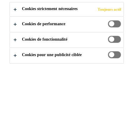
Hiratsuka, Kanagawa, Japan
Cookies strictement nécessaires
Toujours actif
Cookies de performance
POSTULER
PARTAGER
Cookies de fonctionnalité
Cookies pour une publicité ciblée
Rejoignez notre équipe
...
Market Field Engineer, Tech