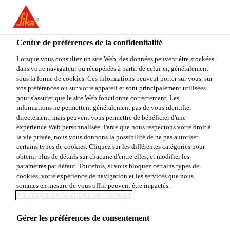
FR
Centre de préférences de la confidentialité
Lorsque vous consultez un site Web, des données peuvent être stockées
dans votre navigateur ou récupérées à partir de celui-ci, généralement
RETAIL MANAGER -
sous la forme de cookies. Ces informations peuvent porter sur vous, sur
vos préférences ou sur votre appareil et sont principalement utilisées
pour s'assurer que le site Web fonctionne correctement. Les
GDO E DIY
informations ne permettent généralement pas de vous identifier
directement, mais peuvent vous permettre de bénéficier d'une
expérience Web personnalisée. Parce que nous respectons votre droit à
la vie privée, nous vous donnons la possibilité de ne pas autoriser
Plein-temps | Hybride
certains types de cookies. Cliquez sur les différentes catégories pour
obtenir plus de détails sur chacune d'entre elles, et modifier les
Manufacturing
paramètres par défaut. Toutefois, si vous bloquez certains types de
Castel d'Azzano, Veneto, Italy
cookies, votre expérience de navigation et les services que nous
sommes en mesure de vous offrir peuvent être impactés.
POLITIQUE EN MATIÈRE DE COOKIES
POSTULER
PARTAGER
Gérer les préférences de consentement