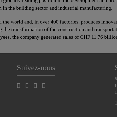
a globally leading position in the development and pro
n in the building sector and industrial manufacturing.
d the world and, in over 400 factories, produces innov
ing the transformation of the construction and transport
yees, the company generated sales of CHF 11.76 billio
Suivez-nous
6
H
T