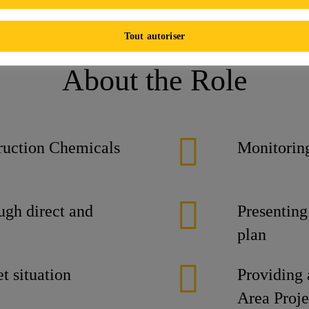
Area Sales Engineer - New Capital
Tout autoriser
About the Role
ruction Chemicals
Monitoring
ugh direct and
Presenting
plan
t situation
Providing 
Area Proj