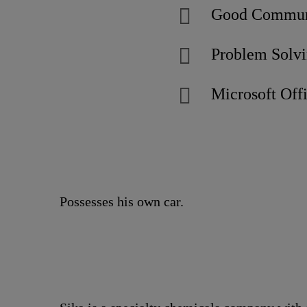
Good Communi
Problem Solv
Microsoft Off
Possesses his own car.