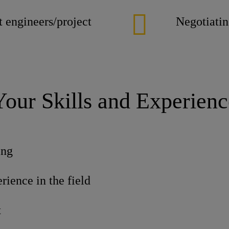
t engineers/project
Negotiatin
Your Skills and Experienc
ing
rience in the field
t