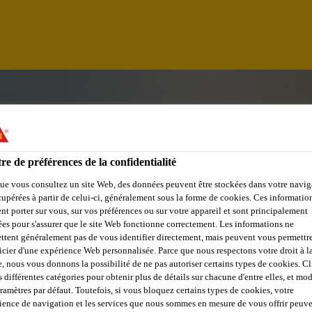
re de préférences de la confidentialité
ue vous consultez un site Web, des données peuvent être stockées dans votre navig
cupérées à partir de celui-ci, généralement sous la forme de cookies. Ces informatio
nt porter sur vous, sur vos préférences ou sur votre appareil et sont principalement
sées pour s'assurer que le site Web fonctionne correctement. Les informations ne
ttent généralement pas de vous identifier directement, mais peuvent vous permettr
icier d'une expérience Web personnalisée. Parce que nous respectons votre droit à la
e, nous vous donnons la possibilité de ne pas autoriser certains types de cookies. C
NEER - NEW CAPIT
s différentes catégories pour obtenir plus de détails sur chacune d'entre elles, et mod
aramètres par défaut. Toutefois, si vous bloquez certains types de cookies, votre
ience de navigation et les services que nous sommes en mesure de vous offrir peuv