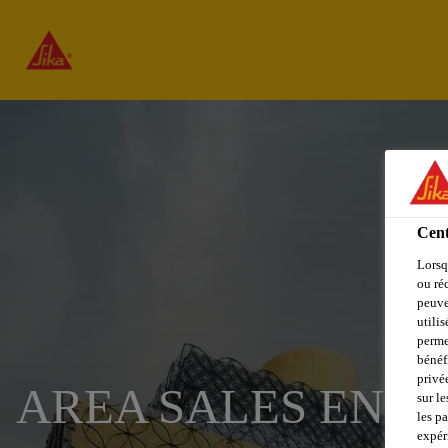
Cent
Lorsq
ou ré
peuve
utili
perme
bénéf
privé
AREA SALES ENGI
sur le
les p
expér