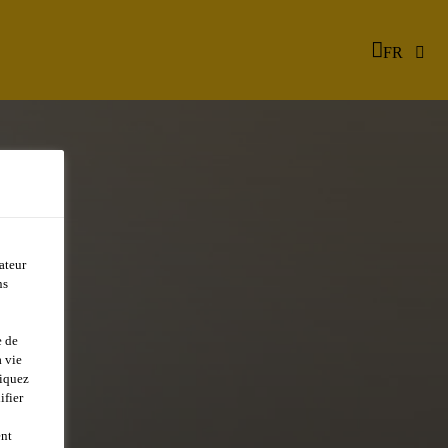
FR
ateur
ns
e de
 vie
liquez
AL
ifier
ent