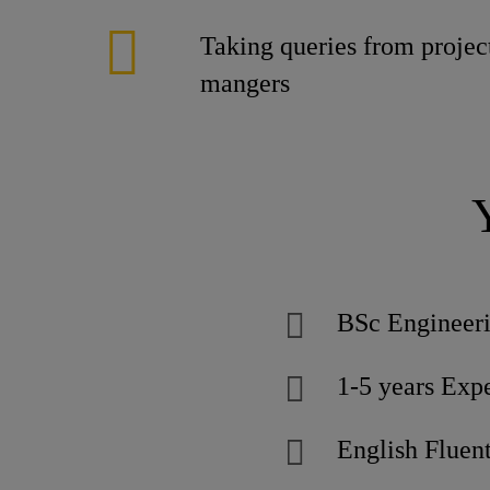
Taking queries from projec
mangers
BSc Engineer
1-5 years Expe
English Fluen