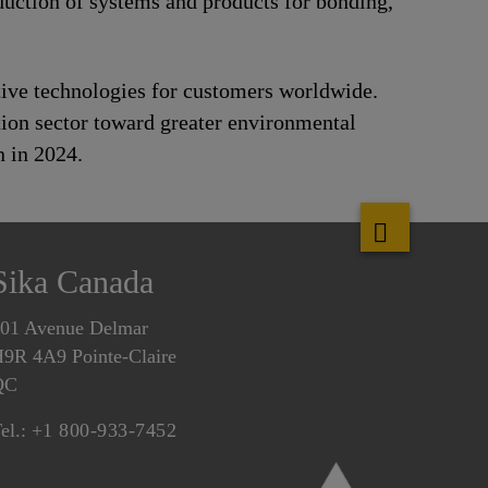
duction of systems and products for bonding,
ative technologies for customers worldwide.
ation sector toward greater environmental
n in 2024.
Sika Canada
01 Avenue Delmar
9R 4A9 Pointe-Claire
QC
el.:
+1 800-933-7452