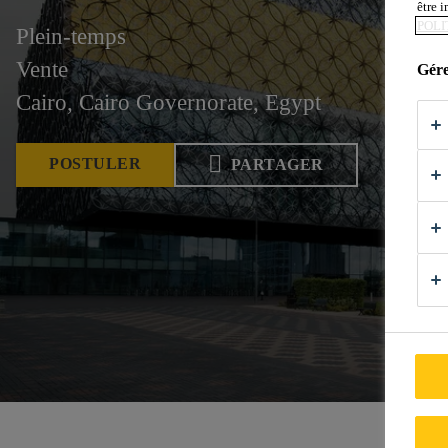
être 
POLI
Plein-temps
Vente
Gére
Cairo, Cairo Governorate, Egypt
POSTULER
PARTAGER