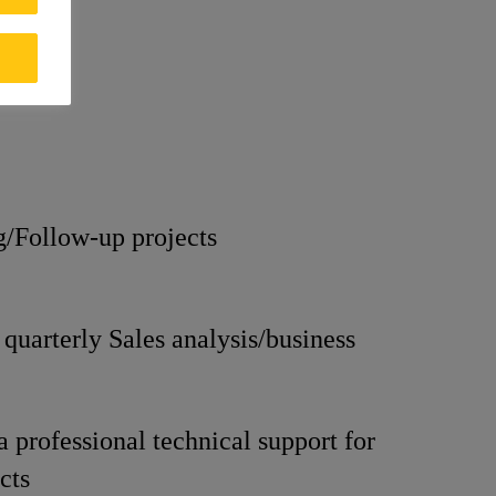
/Follow-up projects
 quarterly Sales analysis/business
a professional technical support for
ects