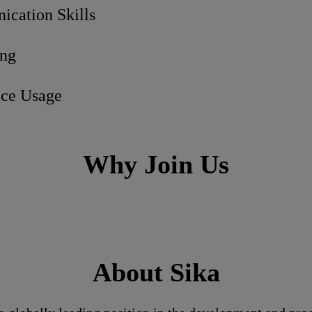
cation Skills
ing
ice Usage
Why Join Us
About Sika