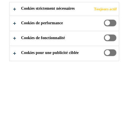
Cookies strictement nécessaires
Toujours actif
Cookies de performance
Cookies de fonctionnalité
À propos de Sika
Cookies pour une publicité ciblée
Histoire de Sika
Acquisitions de Sika
Unités d'affaires
Équipe de gestion de Sika Canada
Nouvelles
Événements
Mesures de sécurité