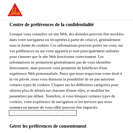
You are accessing "Sika Canada", it seems you are accessing it
from "États-Unis". We have a dedicated website for your country.
Centre de préférences de la confidentialité
TO
STAY ON THE SIKA
SELECT A
SIKA
Lorsque vous consultez un site Web, des données peuvent être stockées
CANADA WEBSITE
COUNTRY
dans votre navigateur ou récupérées à partir de celui-ci, généralement
USA
sous la forme de cookies. Ces informations peuvent porter sur vous, sur
vos préférences ou sur votre appareil et sont principalement utilisées
pour s'assurer que le site Web fonctionne correctement. Les
Désolé, la page que
Sika Canada
informations ne permettent généralement pas de vous identifier
directement, mais peuvent vous permettre de bénéficier d'une
expérience Web personnalisée. Parce que nous respectons votre droit à
vous recherchez
la vie privée, nous vous donnons la possibilité de ne pas autoriser
certains types de cookies. Cliquez sur les différentes catégories pour
n’existe pas ou a été
obtenir plus de détails sur chacune d'entre elles, et modifier les
paramètres par défaut. Toutefois, si vous bloquez certains types de
cookies, votre expérience de navigation et les services que nous
déplacée
sommes en mesure de vous offrir peuvent être impactés.
POLITIQUE EN MATIÈRE DE COOKIES
Gérer les préférences de consentement