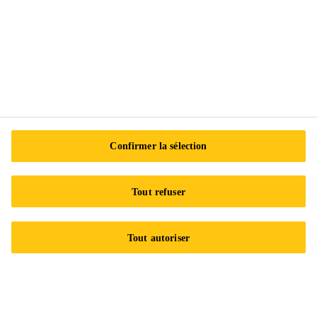
Suivez-nous
Sika Canada
601 Avenue Delmar
Confirmer la sélection
H9R 4A9 Pointe-Claire
QC
Tout refuser
Tel.:
+1 800-933-7452
Tout autoriser