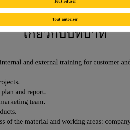
Tout refuser
TECHNICIAN (Central Area)
Tout autoriser
เกี่ยวกับบทบาท
internal and external training for customer an
ojects.
plan and report.
 marketing team.
ka Products.
s of the material and working areas: company v