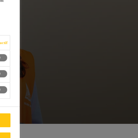
ent
actif