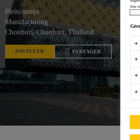
expér
être 
Plein-temps
POLI
Manufacturing
Gére
Chonburi, Chonburi, Thailand
POSTULER
PARTAGER