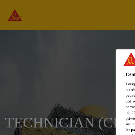
Cent
Lorsq
ou ré
peuve
utili
perme
bénéf
TECHNICIAN (CEN
privé
sur le
les p