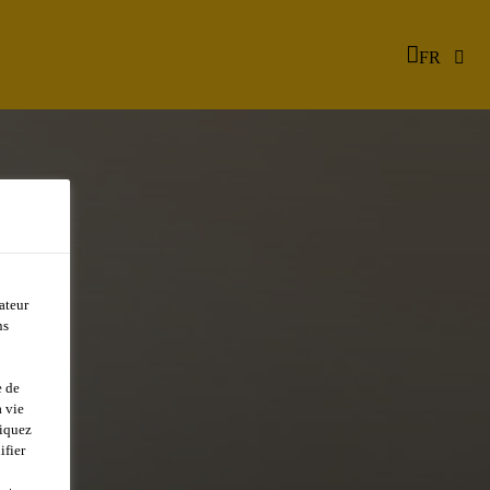
FR
ateur
ns
e de
 vie
liquez
ifier