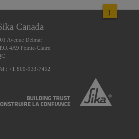
Sika Canada
01 Avenue Delmar
9R 4A9 Pointe-Claire
QC
el.:
+1 800-933-7452