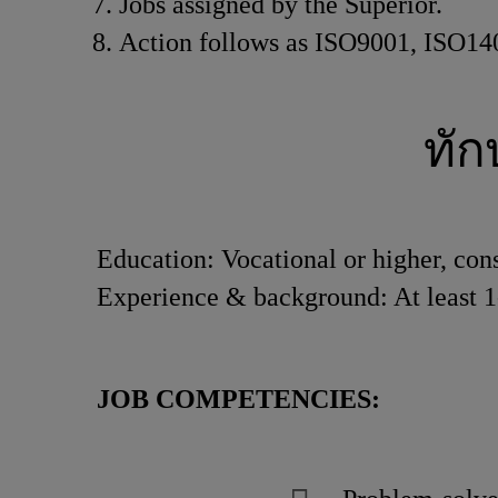
Jobs assigned by the Superior.
Action follows as ISO9001, ISO14
ทั
Education: Vocational or higher, cons
Experience & background: At least 1-
JOB COMPETENCIES: