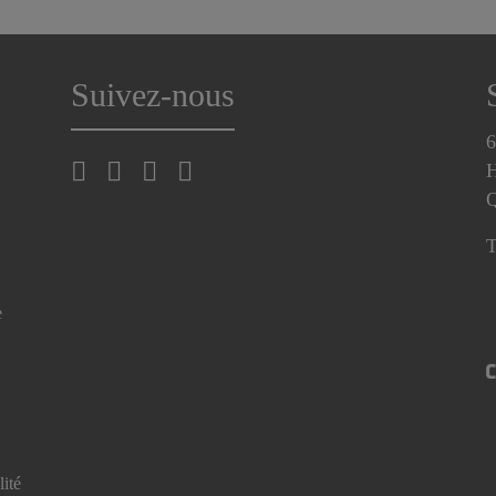
Suivez-nous
6
H
T
e
lité