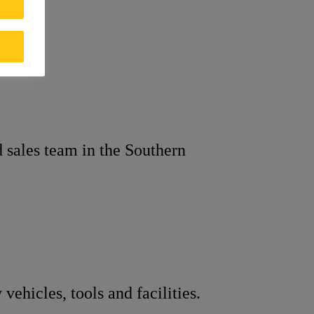
d sales team in the Southern
ehicles, tools and facilities.