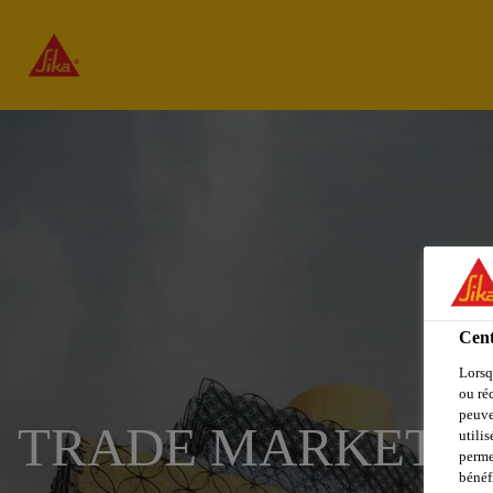
Cent
Lorsq
ou ré
peuve
TRADE MARKETIN
utili
perme
bénéf