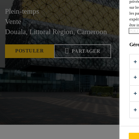
privé
sur le
Plein-temps
les p
expér
Vente
être 
Douala, Littoral Region, Cameroon
POLI
Gére
POSTULER
PARTAGER