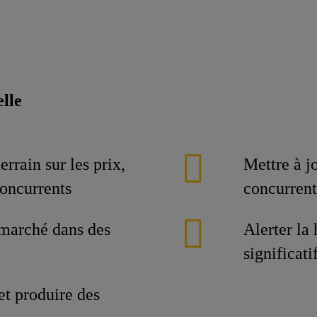
elle
errain sur les prix,
Mettre à j
concurrents
concurrent
 marché dans des
Alerter la
significat
et produire des