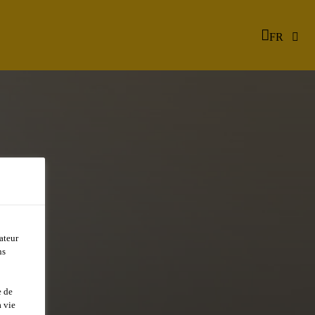
FR
ateur
ns
e de
 vie