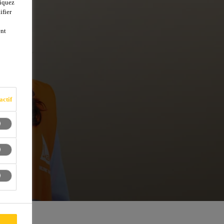
liquez
ifier
ent
actif