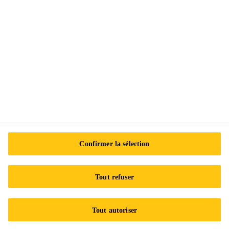
Centre de préférences en matière de témoins
Exercez vos droits
Suivez-nous
Sika Canada
601 Avenue Delmar
Confirmer la sélection
H9R 4A9 Pointe-Claire
QC
Tout refuser
Tel.:
+1 800-933-7452
Tout autoriser