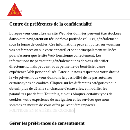
FR
Centre de préférences de la confidentialité
Lorsque vous consultez un site Web, des données peuvent être stockées
dans votre navigateur ou récupérées à partir de celui-ci, généralement
PREBATCHING
sous la forme de cookies. Ces informations peuvent porter sur vous, sur
vos préférences ou sur votre appareil et sont principalement utilisées
pour s'assurer que le site Web fonctionne correctement. Les
TECHNICIAN,CHAKAN
informations ne permettent généralement pas de vous identifier
directement, mais peuvent vous permettre de bénéficier d'une
-STP
expérience Web personnalisée. Parce que nous respectons votre droit à
la vie privée, nous vous donnons la possibilité de ne pas autoriser
certains types de cookies. Cliquez sur les différentes catégories pour
obtenir plus de détails sur chacune d'entre elles, et modifier les
Plein-temps
paramètres par défaut. Toutefois, si vous bloquez certains types de
cookies, votre expérience de navigation et les services que nous
Manufacturing
sommes en mesure de vous offrir peuvent être impactés.
POLITIQUE EN MATIÈRE DE COOKIES
Chakan, Maharashtra, India
0 - 0 INR per year
Gérer les préférences de consentement