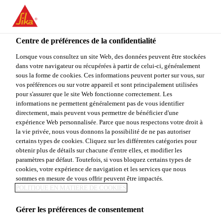
You are accessing "Sika Canada", it seems you are accessing it
from "États-Unis". We have a dedicated website for your country.
Centre de préférences de la confidentialité
TO
STAY ON THE SIKA
SELECT A
SIKA
Lorsque vous consultez un site Web, des données peuvent être stockées
CANADA WEBSITE
COUNTRY
dans votre navigateur ou récupérées à partir de celui-ci, généralement
USA
sous la forme de cookies. Ces informations peuvent porter sur vous, sur
vos préférences ou sur votre appareil et sont principalement utilisées
pour s'assurer que le site Web fonctionne correctement. Les
Sika Canada
informations ne permettent généralement pas de vous identifier
directement, mais peuvent vous permettre de bénéficier d'une
expérience Web personnalisée. Parce que nous respectons votre droit à
la vie privée, nous vous donnons la possibilité de ne pas autoriser
certains types de cookies. Cliquez sur les différentes catégories pour
ENTRETIEN &
obtenir plus de détails sur chacune d'entre elles, et modifier les
paramètres par défaut. Toutefois, si vous bloquez certains types de
cookies, votre expérience de navigation et les services que nous
ACCESSOIRES
sommes en mesure de vous offrir peuvent être impactés.
POLITIQUE EN MATIÈRE DE COOKIES
Gérer les préférences de consentement