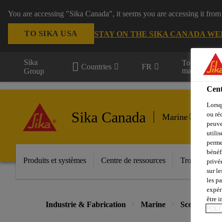
You are accessing "Sika Canada", it seems you are accessing it from
TO SIKA USA
STAY ON THE SIKA CANADA WE
Sika
Tous les
Countries
FR
marchés
Group
Cent
Lorsq
Sika Canada
ou ré
Marine
peuve
utili
perme
bénéf
Produits et systèmes
Centre de ressources
Trouver un di
privé
sur le
les p
expér
être 
Industrie & Fabrication
Marine
Scellement i
POLI