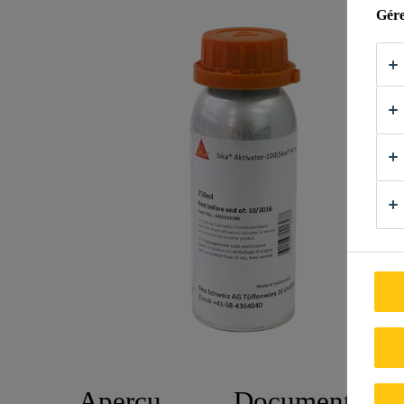
Gére
Aperçu
Documents