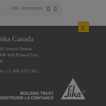
PDF - 679 KB (FR)
Sika Canada
01 Avenue Delmar
9R 4A9 Pointe-Claire
QC
el.:
+1 800-933-7452