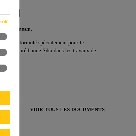
100
actif
d’adhérence.
e; il est formulé spécialement pour le
fs en polyuréthanne Sika dans les travaux de
ÉCURITÉ
VOIR TOUS LES DOCUMENTS