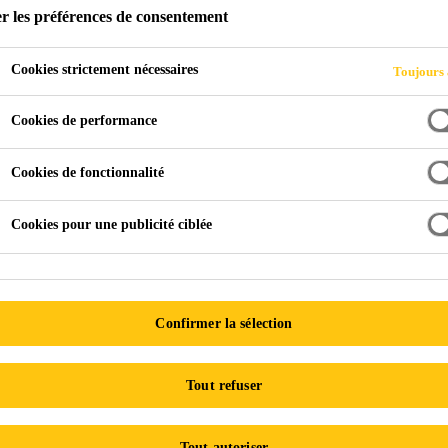
r les préférences de consentement
Sika® Aktivator-
Cookies strictement nécessaires
Toujours 
Le Sika Aktivator est un agent promoteur 
Cookies de performance
Le Sika® Aktivator est un agent promoteur d’adhérenc
traitement des surfaces avant l’application des adhési
Cookies de fonctionnalité
vitrage direct.
Cookies pour une publicité ciblée
Monocomposant
Sèche rapidement
Confirmer la sélection
FICHE DE DONNÉES DE S
Tout refuser
Tout autoriser