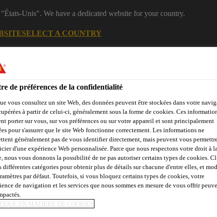
 "États-Unis". We have a dedicated website for your country.
BSITE
SELECT A COUNTRY
Centre de
Rejoignez notre
Industrie
téléchargement
équipe
re de préférences de la confidentialité
ue vous consultez un site Web, des données peuvent être stockées dans votre navig
cupérées à partir de celui-ci, généralement sous la forme de cookies. Ces informatio
nt porter sur vous, sur vos préférences ou sur votre appareil et sont principalement
sées pour s'assurer que le site Web fonctionne correctement. Les informations ne
ttent généralement pas de vous identifier directement, mais peuvent vous permettr
icier d'une expérience Web personnalisée. Parce que nous respectons votre droit à la
stributeur
Contactez-nous
e, nous vous donnons la possibilité de ne pas autoriser certains types de cookies. C
s différentes catégories pour obtenir plus de détails sur chacune d'entre elles, et mod
aramètres par défaut. Toutefois, si vous bloquez certains types de cookies, votre
ience de navigation et les services que nous sommes en mesure de vous offrir peuv
impactés.
ntérieur & extérieur
Prétraitement
Sika® Aktivator-100
TIQUE EN MATIÈRE DE COOKIES