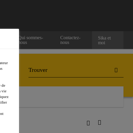
Qui sommes-
Contactez-
Sika et
nous
nous
moi
ateur
ns
e de
 vie
liquez
ifier
ent