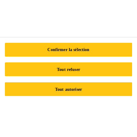
Trouver un distributeur
Carrières
Développement durable
Avis juridique
Confirmer la sélection
Certifications ISO
Accessibilité et formats adaptés
Tout refuser
Politique de confidentialité
Centre de préférences en matière de témoins
Tout autoriser
Exercez vos droits
Suivez-nous