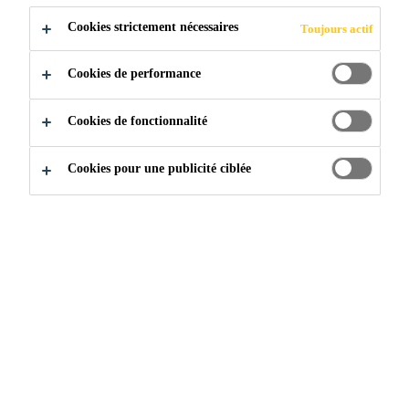
Cookies strictement nécessaires
Toujours actif
RÉDUCTIONS
Cookies de performance
MAJEURES DE
Cookies de fonctionnalité
C02
Cookies pour une publicité ciblée
Découvrez comment un système de
plancher flottant ultra-léger révolutionnaire
peut propulser votre entreprise à un autre
niveau.
Industrie & Fabrication
Marine