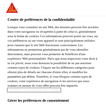
You are accessing "Sika Canada", it seems you are accessing it
from "États-Unis". We have a dedicated website for your country.
Centre de préférences de la confidentialité
TO
STAY ON THE SIKA
SELECT A
SIKA
Lorsque vous consultez un site Web, des données peuvent être stockées
CANADA WEBSITE
COUNTRY
dans votre navigateur ou récupérées à partir de celui-ci, généralement
USA
sous la forme de cookies. Ces informations peuvent porter sur vous, sur
vos préférences ou sur votre appareil et sont principalement utilisées
pour s'assurer que le site Web fonctionne correctement. Les
Sika Canada
informations ne permettent généralement pas de vous identifier
directement, mais peuvent vous permettre de bénéficier d'une
expérience Web personnalisée. Parce que nous respectons votre droit à
la vie privée, nous vous donnons la possibilité de ne pas autoriser
certains types de cookies. Cliquez sur les différentes catégories pour
obtenir plus de détails sur chacune d'entre elles, et modifier les
paramètres par défaut. Toutefois, si vous bloquez certains types de
CONSTUCTION
cookies, votre expérience de navigation et les services que nous
sommes en mesure de vous offrir peuvent être impactés.
UTLTRA-
POLITIQUE EN MATIÈRE DE COOKIES
Gérer les préférences de consentement
LÉGÈRE -