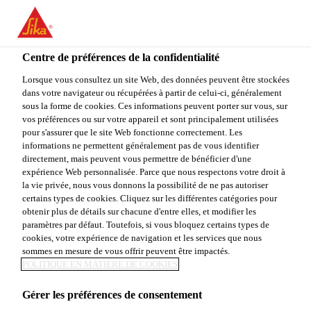
FR
Centre de préférences de la confidentialité
Lorsque vous consultez un site Web, des données peuvent être stockées
dans votre navigateur ou récupérées à partir de celui-ci, généralement
ANLAGENFÜHRER
sous la forme de cookies. Ces informations peuvent porter sur vous, sur
vos préférences ou sur votre appareil et sont principalement utilisées
pour s'assurer que le site Web fonctionne correctement. Les
RECYCLING (M/W/D) -
informations ne permettent généralement pas de vous identifier
directement, mais peuvent vous permettre de bénéficier d'une
PROCESS OPERATOR
expérience Web personnalisée. Parce que nous respectons votre droit à
la vie privée, nous vous donnons la possibilité de ne pas autoriser
RECYCLING (M/W/D)
certains types de cookies. Cliquez sur les différentes catégories pour
obtenir plus de détails sur chacune d'entre elles, et modifier les
paramètres par défaut. Toutefois, si vous bloquez certains types de
cookies, votre expérience de navigation et les services que nous
sommes en mesure de vous offrir peuvent être impactés.
Plein-temps
POLITIQUE EN MATIÈRE DE COOKIES
Production
Gérer les préférences de consentement
Sarnen, Obwalden, Switzerland