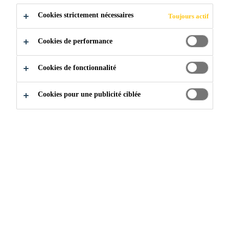
Le Sikaflex-521 UV est un mastic polyvalent de
polyuréthanne hybride monocomposant. Élastique,
Cookies strictement nécessaires
Toujours actif
ce produit ne s’affaisse pas et mûrit à l’humidité
pour former un élastomère durable.
Cookies de performance
Voir plus
Cookies de fonctionnalité
Adhère à divers supports sans préparation de
Cookies pour une publicité ciblée
surface au préalable
Résistant aux rayons UV
Très faible teneur en COV ; sans solvant ; sans
isocyanate