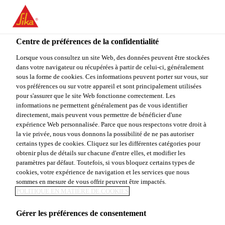
You are accessing "Sika Canada", it seems you are accessing it
from "États-Unis". We have a dedicated website for your country.
Centre de préférences de la confidentialité
TO
Industrie & Fabrication
...
Sikaflex®-521 UV
STAY ON THE SIKA
SELECT A
SIKA
Lorsque vous consultez un site Web, des données peuvent être stockées
CANADA WEBSITE
COUNTRY
dans votre navigateur ou récupérées à partir de celui-ci, généralement
USA
sous la forme de cookies. Ces informations peuvent porter sur vous, sur
vos préférences ou sur votre appareil et sont principalement utilisées
pour s'assurer que le site Web fonctionne correctement. Les
Sika Canada
informations ne permettent généralement pas de vous identifier
Sikaflex®-521 UV
directement, mais peuvent vous permettre de bénéficier d'une
expérience Web personnalisée. Parce que nous respectons votre droit à
la vie privée, nous vous donnons la possibilité de ne pas autoriser
Le Sikaflex-521 UV est un mastic
certains types de cookies. Cliquez sur les différentes catégories pour
obtenir plus de détails sur chacune d'entre elles, et modifier les
polyvalent de polyuréthanne hybride
paramètres par défaut. Toutefois, si vous bloquez certains types de
monocomposant. Élastique, ce produit ne
cookies, votre expérience de navigation et les services que nous
sommes en mesure de vous offrir peuvent être impactés.
s’affaisse pas et mûrit à l’humidité pour
POLITIQUE EN MATIÈRE DE COOKIES
former un élastomère durable.
Gérer les préférences de consentement