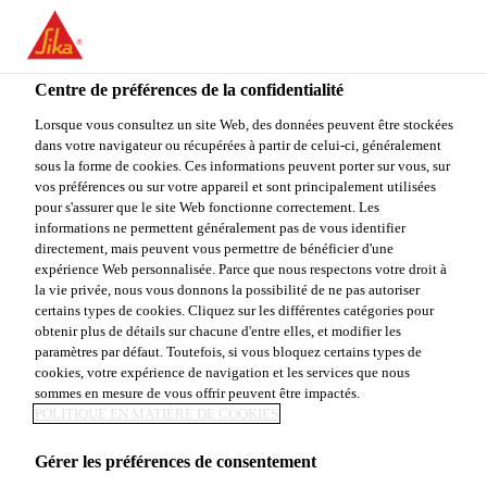
You are accessing "Sika Canada", it seems you are accessing it
from "États-Unis". We have a dedicated website for your country.
Centre de préférences de la confidentialité
TO
STAY ON THE SIKA
SELECT A
SIKA
Lorsque vous consultez un site Web, des données peuvent être stockées
CANADA WEBSITE
COUNTRY
dans votre navigateur ou récupérées à partir de celui-ci, généralement
USA
sous la forme de cookies. Ces informations peuvent porter sur vous, sur
vos préférences ou sur votre appareil et sont principalement utilisées
pour s'assurer que le site Web fonctionne correctement. Les
Sika Canada
informations ne permettent généralement pas de vous identifier
directement, mais peuvent vous permettre de bénéficier d'une
expérience Web personnalisée. Parce que nous respectons votre droit à
la vie privée, nous vous donnons la possibilité de ne pas autoriser
certains types de cookies. Cliquez sur les différentes catégories pour
ADHÉSIFS POUR
obtenir plus de détails sur chacune d'entre elles, et modifier les
paramètres par défaut. Toutefois, si vous bloquez certains types de
cookies, votre expérience de navigation et les services que nous
LIAISONNEMENT
sommes en mesure de vous offrir peuvent être impactés.
POLITIQUE EN MATIÈRE DE COOKIES
DE PANNEAUX
Gérer les préférences de consentement