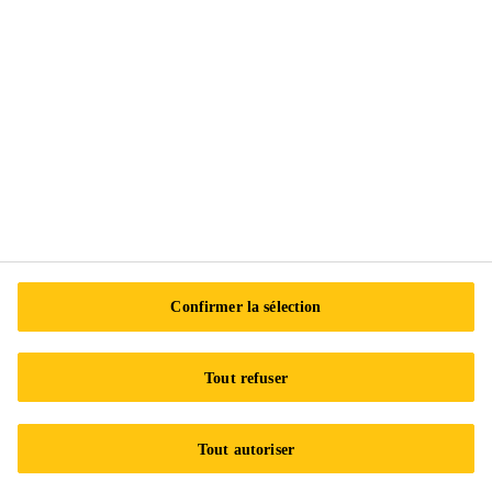
Modalités de vente
Plus d’infos
Nous contacter
Emplacements
Trouver un distributeur
Carrières
Développement durable
Confirmer la sélection
Avis juridique
Certifications ISO
Tout refuser
Accessibilité et formats adaptés
Tout autoriser
Politique de confidentialité
Centre de préférences en matière de témoins