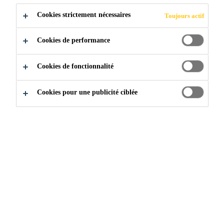
Cookies strictement nécessaires
Toujours actif
Industrie & Fabrication
...
Adhésifs pour liaisonneme
Cookies de performance
Cookies de fonctionnalité
Cookies pour une publicité ciblée
Les solutions adhésives Sika permettent une plus grande
liberté dans la conception de nouveaux véhicules
utilitaires. Les structures collées augmentent la durabilité
des véhicules et associent différents matériaux entre eux
comme les étaux avec des composites. Ils permettent
différents ordres de processus et une plus grande efficacité
dans l'assemblage de la structure du véhicule. Sika
soutient l'industrie du transport en fournissant des
technologies de collage innovantes, rapides, fiables depuis
plus de 40 ans.