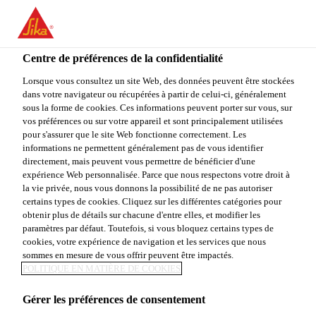
You are accessing "Sika Canada", it seems you are accessing it
from "États-Unis". We have a dedicated website for your country.
Centre de préférences de la confidentialité
TO
STAY ON THE SIKA
SELECT A
SIKA
Lorsque vous consultez un site Web, des données peuvent être stockées
CANADA WEBSITE
COUNTRY
dans votre navigateur ou récupérées à partir de celui-ci, généralement
USA
sous la forme de cookies. Ces informations peuvent porter sur vous, sur
vos préférences ou sur votre appareil et sont principalement utilisées
pour s'assurer que le site Web fonctionne correctement. Les
Sika Canada
informations ne permettent généralement pas de vous identifier
directement, mais peuvent vous permettre de bénéficier d'une
expérience Web personnalisée. Parce que nous respectons votre droit à
la vie privée, nous vous donnons la possibilité de ne pas autoriser
certains types de cookies. Cliquez sur les différentes catégories pour
COMMENT
obtenir plus de détails sur chacune d'entre elles, et modifier les
paramètres par défaut. Toutefois, si vous bloquez certains types de
cookies, votre expérience de navigation et les services que nous
OUVRIR UNE
sommes en mesure de vous offrir peuvent être impactés.
POLITIQUE EN MATIÈRE DE COOKIES
CARTOUCHE
Gérer les préférences de consentement