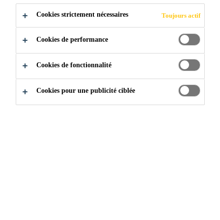
UNIPACK
Cookies strictement nécessaires
Toujours actif
Cookies de performance
Industrie & Fabrication
...
Comment ouvrir une cartou
Cookies de fonctionnalité
Cookies pour une publicité ciblée
La manière dont un Unipack (saucisse) est ouvert peut
augmenter la qualité du matériau appliqué et éviter les
problèmes. La section suivante explique comment une
cartouche Unipack est ouverte de manière plus efficace.
Les techniciens ont utilisé une gamme d'outils, notamment