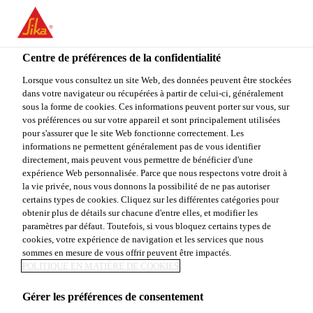
You are accessing "Sika Canada", it seems you are accessing it
from "États-Unis". We have a dedicated website for your country.
Centre de préférences de la confidentialité
TO
STAY ON THE SIKA
SELECT A
SIKA
Lorsque vous consultez un site Web, des données peuvent être stockées
CANADA WEBSITE
COUNTRY
dans votre navigateur ou récupérées à partir de celui-ci, généralement
USA
sous la forme de cookies. Ces informations peuvent porter sur vous, sur
vos préférences ou sur votre appareil et sont principalement utilisées
pour s'assurer que le site Web fonctionne correctement. Les
Sika Canada
informations ne permettent généralement pas de vous identifier
directement, mais peuvent vous permettre de bénéficier d'une
expérience Web personnalisée. Parce que nous respectons votre droit à
la vie privée, nous vous donnons la possibilité de ne pas autoriser
certains types de cookies. Cliquez sur les différentes catégories pour
obtenir plus de détails sur chacune d'entre elles, et modifier les
paramètres par défaut. Toutefois, si vous bloquez certains types de
VITRXPERT –
cookies, votre expérience de navigation et les services que nous
sommes en mesure de vous offrir peuvent être impactés.
LE CONCEPT
POLITIQUE EN MATIÈRE DE COOKIES
Gérer les préférences de consentement
DE TOTALE