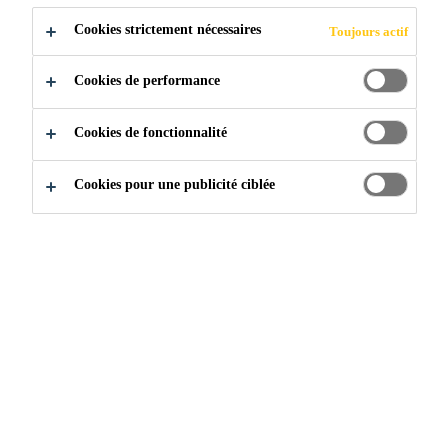
Cookies strictement nécessaires
Toujours actif
SÉCURITÉ EN
Cookies de performance
MATIÈRE DE
Cookies de fonctionnalité
REMPLACEMEN
Cookies pour une publicité ciblée
T DE VITRES
D’AUTOS
Propulsé par SikaTack® Elite
Industrie & Fabrication
...
VitrXpert– Le concept de To