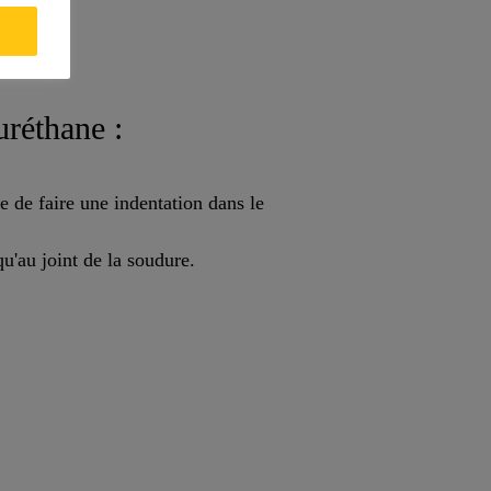
uréthane :
le de faire une indentation dans le
qu'au joint de la soudure.