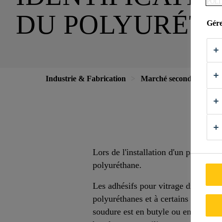
POLI
DU POLYURÉT
Gére
Industrie & Fabrication
Marché secondaire auto
Lors de l'installation d'un pare-bris
polyuréthane.
Les adhésifs pour vitrage direct e
polyuréthanes et à certains adhésifs
soudure est en butyle ou en silicon