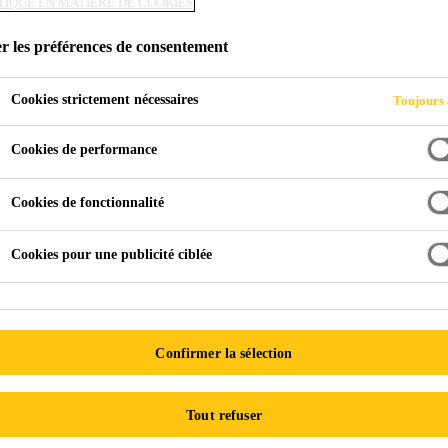
TIQUE EN MATIÈRE DE COOKIES
HANE
r les préférences de consentement
Cookies strictement nécessaires
Toujours 
Cookies de performance
mobile
Identification du butyle, du silicone et du polyuréthane
Cookies de fonctionnalité
Cookies pour une publicité ciblée
e de remplacement, il est essentiel que le matériau résiduel sur
Confirmer la sélection
n polyuréthane SikaTack® et Sikaflex® développent une forte 
 récents pour vitrage direct en polymère MS. Toutefois, si le ma
Tout refuser
e, il faut complètement le retirer, puisque les adhésifs SikaT