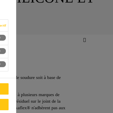
actif
 le joint de soudure soit à base de
adhérence à plusieurs marques de
tériau résiduel sur le joint de la
ack® ou Sikaflex® n'adhèrent pas aux