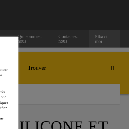
Qui sommes-
Contactez-
Sika et
nous
nous
moi
ateur
ns
e de
 vie
liquez
ifier
ent
U SILICONE ET