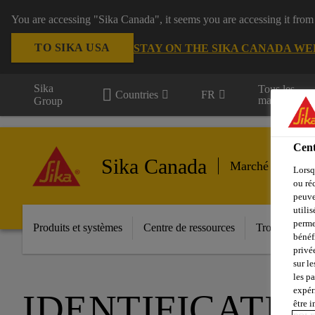
You are accessing "Sika Canada", it seems you are accessing it from
TO SIKA USA
STAY ON THE SIKA CANADA WE
Sika
Tous les
Countries
FR
marchés
Group
Cent
Sika Canada
Marché secondai
Lorsq
ou ré
peuve
utili
perme
Produits et systèmes
Centre de ressources
Trouver un di
bénéf
privé
sur le
les p
expér
IDENTIFICATIO
être 