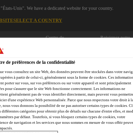
 "États-Unis". We have a dedicated website for your country.
BSITE
SELECT A COUNTRY
Centre de
Rejoignez notre
Industrie
téléchargement
équipe
re de préférences de la confidentialité
re automobile
ue vous consultez un site Web, des données peuvent être stockées dans votre navig
cupérées à partir de celui-ci, généralement sous la forme de cookies. Ces informatio
nt porter sur vous, sur vos préférences ou sur votre appareil et sont principalement
sées pour s'assurer que le site Web fonctionne correctement. Les informations ne
ttent généralement pas de vous identifier directement, mais peuvent vous permettr
stributeur
Contactez-nous
icier d'une expérience Web personnalisée. Parce que nous respectons votre droit à la
e, nous vous donnons la possibilité de ne pas autoriser certains types de cookies. C
s différentes catégories pour obtenir plus de détails sur chacune d'entre elles, et mod
aramètres par défaut. Toutefois, si vous bloquez certains types de cookies, votre
ience de navigation et les services que nous sommes en mesure de vous offrir peuv
N DU BUTYLE, D
impactés.