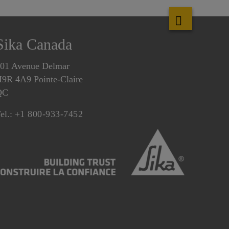
Sika Canada
01 Avenue Delmar
9R 4A9 Pointe-Claire
QC
el.:
+1 800-933-7452