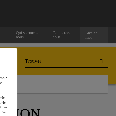
Qui sommes-
Contactez-
Sika et
nous
nous
moi
ateur
ns
e de
 vie
liquez
ATION
ifier