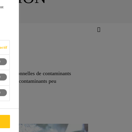
ent
actif
es traditionnelles de contaminants
des cas de contaminants peu