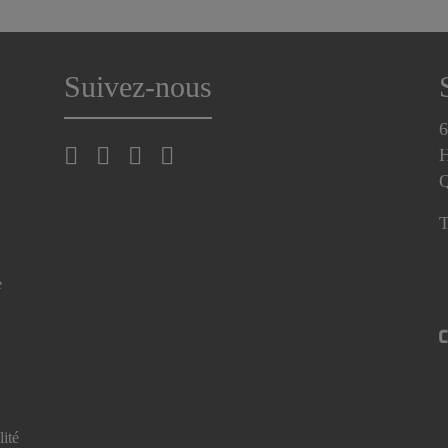
Suivez-nous
6
H
T
e
lité