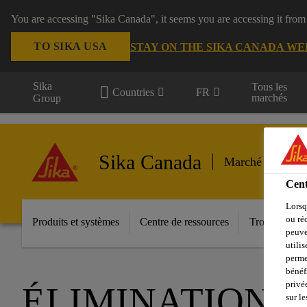
You are accessing "Sika Canada", it seems you are accessing it from
TO SIKA USA
STAY ON THE SIKA CANADA WE
Sika
Tous les
Countries
FR
marchés
Group
Sika Canada
Marché secondai
Cent
Lorsq
ou ré
Produits et systèmes
Centre de ressources
Trouver un di
peuve
utili
perme
bénéf
privé
ÉLIMINATION 
sur le