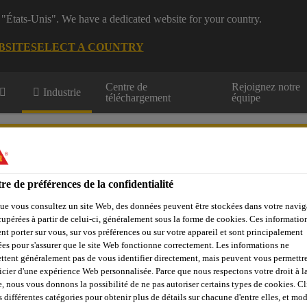
 "États-Unis". We have a dedicated website for your country.
BSITE
SELECT A COUNTRY
Centre de
Rejoignez notre
Industrie
téléchargement
équipe
re automobile
re de préférences de la confidentialité
ue vous consultez un site Web, des données peuvent être stockées dans votre navig
cupérées à partir de celui-ci, généralement sous la forme de cookies. Ces informatio
stributeur
Contactez-nous
nt porter sur vous, sur vos préférences ou sur votre appareil et sont principalement
sées pour s'assurer que le site Web fonctionne correctement. Les informations ne
ttent généralement pas de vous identifier directement, mais peuvent vous permettr
icier d'une expérience Web personnalisée. Parce que nous respectons votre droit à la
e, nous vous donnons la possibilité de ne pas autoriser certains types de cookies. C
DE LA CONTAMIN
s différentes catégories pour obtenir plus de détails sur chacune d'entre elles, et mod