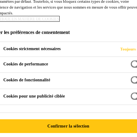
aramètres par défaut. Toutefois, si vous bloquez certains types de cookies, votre
ience de navigation et les services que nous sommes en mesure de vous offrir peuv
impactés.
TIQUE EN MATIÈRE DE COOKIES
mobile
Élimination de la contamination
r les préférences de consentement
Cookies strictement nécessaires
Toujours 
Cookies de performance
 le Sika® Cleaner G+P peut être utilisé pour éliminer les form
Cookies de fonctionnalité
s huiles pour la peau. Cependant, il y a eu une augmentation 
vent nuire à l'adhérence.
Cookies pour une publicité ciblée
Confirmer la sélection