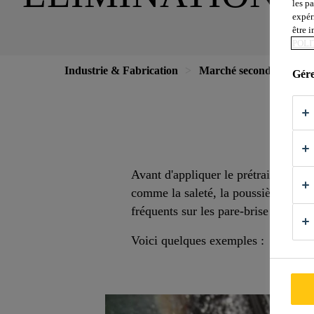
les p
expér
être 
POLI
Industrie & Fabrication
Marché secondaire auto
Gére
Avant d'appliquer le prétraitement,
comme la saleté, la poussière et le
fréquents sur les pare-brise qui peu
Voici quelques exemples :