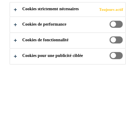
Cookies strictement nécessaires
Toujours actif
Construction
Adhésifs & Mastics
Adhésifs
Cookies de performance
Cookies de fonctionnalité
Cookies pour une publicité ciblée
POURQUOI UTILISER
LES ADHÉSIFS ?
Les adhésifs et les mastics sont
utilisés pour coller, sceller et
renforcer les structures dans de
nombreuses industries en évolution
rapide. La haute performance, la