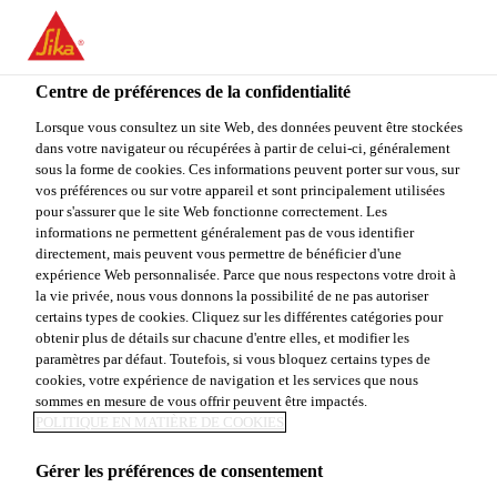
You are accessing "Sika Canada", it seems you are accessing it
from "États-Unis". We have a dedicated website for your country.
Centre de préférences de la confidentialité
TO
STAY ON THE SIKA
SELECT A
SIKA
Lorsque vous consultez un site Web, des données peuvent être stockées
CANADA WEBSITE
COUNTRY
dans votre navigateur ou récupérées à partir de celui-ci, généralement
USA
sous la forme de cookies. Ces informations peuvent porter sur vous, sur
vos préférences ou sur votre appareil et sont principalement utilisées
pour s'assurer que le site Web fonctionne correctement. Les
Sika Canada
informations ne permettent généralement pas de vous identifier
directement, mais peuvent vous permettre de bénéficier d'une
expérience Web personnalisée. Parce que nous respectons votre droit à
la vie privée, nous vous donnons la possibilité de ne pas autoriser
certains types de cookies. Cliquez sur les différentes catégories pour
obtenir plus de détails sur chacune d'entre elles, et modifier les
paramètres par défaut. Toutefois, si vous bloquez certains types de
ADHÉSIFS
cookies, votre expérience de navigation et les services que nous
sommes en mesure de vous offrir peuvent être impactés.
POLITIQUE EN MATIÈRE DE COOKIES
Gérer les préférences de consentement