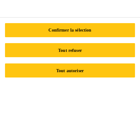
Certifications ISO
Accessibilité et formats adaptés
Politique de confidentialité
Confirmer la sélection
Centre de préférences en matière de témoins
Exercez vos droits
Tout refuser
Suivez-nous
Tout autoriser
Sika Canada
601 Avenue Delmar
H9R 4A9 Pointe-Claire
QC