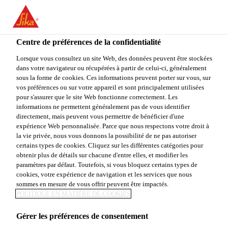
You are accessing "Sika Canada", it seems you are accessing it
from "États-Unis". We have a dedicated website for your country.
Centre de préférences de la confidentialité
TO
STAY ON THE SIKA
SELECT A
SIKA
Lorsque vous consultez un site Web, des données peuvent être stockées
CANADA WEBSITE
COUNTRY
dans votre navigateur ou récupérées à partir de celui-ci, généralement
USA
sous la forme de cookies. Ces informations peuvent porter sur vous, sur
vos préférences ou sur votre appareil et sont principalement utilisées
pour s'assurer que le site Web fonctionne correctement. Les
Sika Canada
informations ne permettent généralement pas de vous identifier
directement, mais peuvent vous permettre de bénéficier d'une
expérience Web personnalisée. Parce que nous respectons votre droit à
la vie privée, nous vous donnons la possibilité de ne pas autoriser
certains types de cookies. Cliquez sur les différentes catégories pour
obtenir plus de détails sur chacune d'entre elles, et modifier les
paramètres par défaut. Toutefois, si vous bloquez certains types de
ADJUVANTS
cookies, votre expérience de navigation et les services que nous
sommes en mesure de vous offrir peuvent être impactés.
POUR BÉTON
POLITIQUE EN MATIÈRE DE COOKIES
Gérer les préférences de consentement