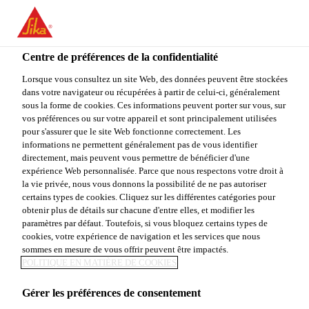
You are accessing "Sika Canada", it seems you are accessing it
from "États-Unis". We have a dedicated website for your country.
Centre de préférences de la confidentialité
TO
STAY ON THE SIKA
SELECT A
SIKA
Lorsque vous consultez un site Web, des données peuvent être stockées
CANADA WEBSITE
COUNTRY
dans votre navigateur ou récupérées à partir de celui-ci, généralement
USA
sous la forme de cookies. Ces informations peuvent porter sur vous, sur
vos préférences ou sur votre appareil et sont principalement utilisées
pour s'assurer que le site Web fonctionne correctement. Les
Sika Canada
informations ne permettent généralement pas de vous identifier
directement, mais peuvent vous permettre de bénéficier d'une
expérience Web personnalisée. Parce que nous respectons votre droit à
la vie privée, nous vous donnons la possibilité de ne pas autoriser
certains types de cookies. Cliquez sur les différentes catégories pour
obtenir plus de détails sur chacune d'entre elles, et modifier les
paramètres par défaut. Toutefois, si vous bloquez certains types de
RÉPARATION ET
cookies, votre expérience de navigation et les services que nous
sommes en mesure de vous offrir peuvent être impactés.
PROTECTION
POLITIQUE EN MATIÈRE DE COOKIES
Gérer les préférences de consentement
DU BÉTON