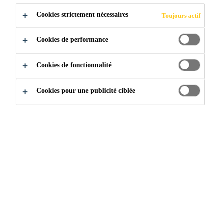
Cookies strictement nécessaires
Toujours actif
Cookies de performance
Cookies de fonctionnalité
Construction
Réparation & Protection du béton
Cookies pour une publicité ciblée
RÉPARATION DE
BÉTON HAUTE
PERFORMANCE
Le béton est un matériau fort en compression, mais
comparativement faible en tension. L’inclusion d'acier de