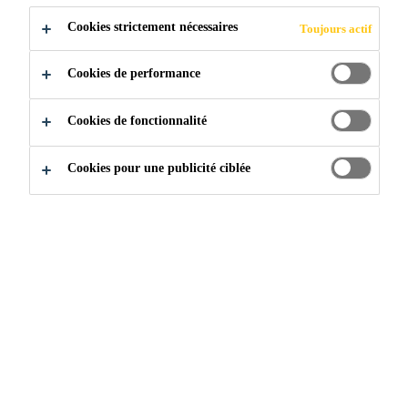
Cookies strictement nécessaires
Toujours actif
Construction
Toiture
Cookies de performance
Cookies de fonctionnalité
Cookies pour une publicité ciblée
PROTÉGER VOS BIENS
LES PLUS PRÉCIEUX
Sika fabrique du thermoplastique (PVC) et des membranes
d'applications liquides (LAM) pour les marchés
commerciaux de la toiture et de l'étanchéité. Que votre
toiture soit un entrepôt de grande distribution ou une petite
tour du centre-ville, les systèmes de toiture Sika peuvent
fournir une protection étanche à long terme, quels que