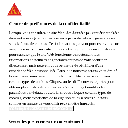
You are accessing "Sika Canada", it seems you are accessing it
from "États-Unis". We have a dedicated website for your country.
Centre de préférences de la confidentialité
TO
STAY ON THE SIKA
SELECT A
SIKA
Lorsque vous consultez un site Web, des données peuvent être stockées
CANADA WEBSITE
COUNTRY
dans votre navigateur ou récupérées à partir de celui-ci, généralement
USA
sous la forme de cookies. Ces informations peuvent porter sur vous, sur
vos préférences ou sur votre appareil et sont principalement utilisées
pour s'assurer que le site Web fonctionne correctement. Les
Sika Canada
informations ne permettent généralement pas de vous identifier
directement, mais peuvent vous permettre de bénéficier d'une
expérience Web personnalisée. Parce que nous respectons votre droit à
la vie privée, nous vous donnons la possibilité de ne pas autoriser
certains types de cookies. Cliquez sur les différentes catégories pour
obtenir plus de détails sur chacune d'entre elles, et modifier les
paramètres par défaut. Toutefois, si vous bloquez certains types de
TOITURE
cookies, votre expérience de navigation et les services que nous
sommes en mesure de vous offrir peuvent être impactés.
POLITIQUE EN MATIÈRE DE COOKIES
Gérer les préférences de consentement