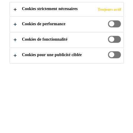
Cookies strictement nécessaires
Toujours actif
Deux composants faciles à mélanger (rapport de
malaxage de 1:1 par volume).
Cookies de performance
Faible viscosité, facile à appliquer au pinceau.
Cookies de fonctionnalité
Sèche rapidement, permet un recouvrement plus
rapide de la surface traitée.
Cookies pour une publicité ciblée