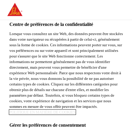
You are accessing "Sika Canada", it seems you are accessing it
from "États-Unis". We have a dedicated website for your country.
Centre de préférences de la confidentialité
TO
Construction
...
Sika® Duoflex Primer-5050
STAY ON THE SIKA
SELECT A
SIKA
Lorsque vous consultez un site Web, des données peuvent être stockées
CANADA WEBSITE
COUNTRY
dans votre navigateur ou récupérées à partir de celui-ci, généralement
USA
sous la forme de cookies. Ces informations peuvent porter sur vous, sur
vos préférences ou sur votre appareil et sont principalement utilisées
pour s'assurer que le site Web fonctionne correctement. Les
Sika Canada
informations ne permettent généralement pas de vous identifier
Sika® Duoflex
directement, mais peuvent vous permettre de bénéficier d'une
expérience Web personnalisée. Parce que nous respectons votre droit à
la vie privée, nous vous donnons la possibilité de ne pas autoriser
Primer-5050
certains types de cookies. Cliquez sur les différentes catégories pour
obtenir plus de détails sur chacune d'entre elles, et modifier les
paramètres par défaut. Toutefois, si vous bloquez certains types de
APPRÊT ÉPOXY PROMOTEUR D’ADHÉRENCE
cookies, votre expérience de navigation et les services que nous
CONÇU POUR UTILISATION AVEC LES
sommes en mesure de vous offrir peuvent être impactés.
POLITIQUE EN MATIÈRE DE COOKIES
PRODUITS DE SCELLEMENT POLYSULFURE
Sika® Duoflex®
Gérer les préférences de consentement
Voir plus