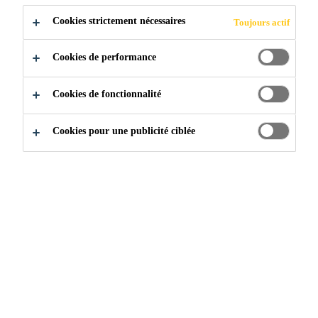
rupture adhésive ou cohésive, sous conditions
Cookies strictement nécessaires
Toujours actif
de conception appropriées.
Conserve son élasticité lorsque soumis à une
Cookies de performance
vaste plage de températures.
Cookies de fonctionnalité
Cookies pour une publicité ciblée