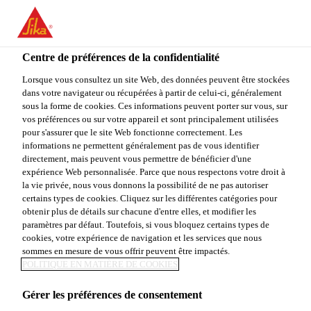
You are accessing "Sika Canada", it seems you are accessing it
from "États-Unis". We have a dedicated website for your country.
Centre de préférences de la confidentialité
TO
Construction
...
Sika® Duoflex NS
STAY ON THE SIKA
SELECT A
SIKA
Lorsque vous consultez un site Web, des données peuvent être stockées
CANADA WEBSITE
COUNTRY
dans votre navigateur ou récupérées à partir de celui-ci, généralement
USA
sous la forme de cookies. Ces informations peuvent porter sur vous, sur
vos préférences ou sur votre appareil et sont principalement utilisées
pour s'assurer que le site Web fonctionne correctement. Les
Sika Canada
informations ne permettent généralement pas de vous identifier
Sika® Duoflex NS
directement, mais peuvent vous permettre de bénéficier d'une
expérience Web personnalisée. Parce que nous respectons votre droit à
la vie privée, nous vous donnons la possibilité de ne pas autoriser
Scellant polysulfure à deux composants
certains types de cookies. Cliquez sur les différentes catégories pour
obtenir plus de détails sur chacune d'entre elles, et modifier les
paramètres par défaut. Toutefois, si vous bloquez certains types de
cookies, votre expérience de navigation et les services que nous
Scellement tenace, élastique, semblable au
sommes en mesure de vous offrir peuvent être impactés.
caoutchouc.
POLITIQUE EN MATIÈRE DE COOKIES
Demeure flexible sous la contraction et la
Gérer les préférences de consentement
dilatation des composants du bâtiment, sans